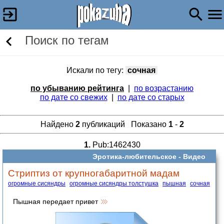
Поиск по тегам
Искали по тегу:
cочная
по убыванию рейтинга
|
по возрастанию
по дате со свежих
|
по дате со старых
Найдено
2
публикаций Показано
1
-
2
1.
Pub:1462430
Эротика-любительское -
Видео
Стриптиз от крупногабаритной мадам
огромные сисяндры
огромные сисяндры толстушка
пышная
cочная
Пышная передает привет