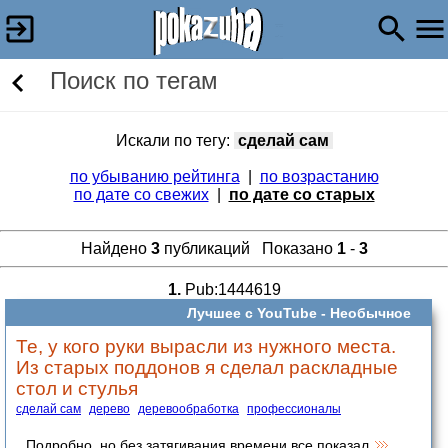
Поиск по тегам
Искали по тегу:
сделай сам
по убыванию рейтинга
|
по возрастанию
по дате со свежих
|
по дате со старых
Найдено
3
публикаций Показано
1
-
3
1.
Pub:1444619
Лучшее с YouTube -
Необычное
Те, у кого руки вырасли из нужного места.
Из старых поддонов я сделал раскладные
стол и стулья
сделай сам
дерево
деревообработка
профессионалы
Подробно, но без затягивания времени все показал