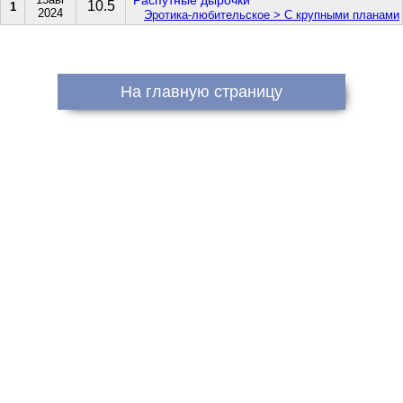
*Распутные дырочки*
10.5
1
2024
Эротика-любительское > С крупными планами
На главную страницу