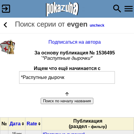
Поиск серии от
evgen
uncheck
Подписаться на автора
За основу публикация № 1536495
'
*Распутные дырочки*
'
Ищем что ещё начинается с
Публикация
№
Дата
Rate
(раздел -
)
фильтр
15авг