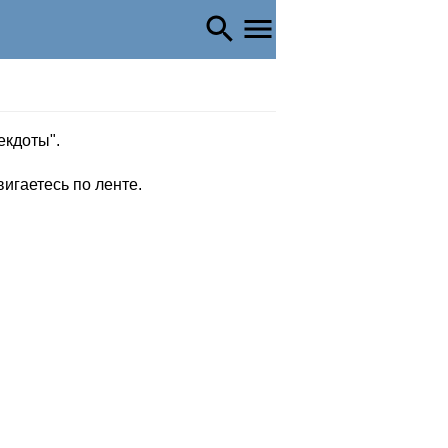
екдоты".
вигаетесь по ленте.