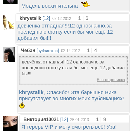
Модель восхитительна
1 | 6
khrystalik
[12]
02.12.2012
девчёнка отпадная!!!12 однозначно.за
последнюю фотку если бы мог ещё 12
добавил бы!!!
1 | 4
Чебан
[
]
публикатор
02.12.2012
девчёнка отпадная!!!12 однозначно.за
последнюю фотку если бы мог ещё 12 добавил
бы!!!
Вся переписка
khrystalik
, Спасибо! Эта барышня Вика
присутствует во многих моих публикациях!
1 | 9
Виктория10021
[12]
25.01.2013
Я терерь VIP и могу смотреть всё! Ура!