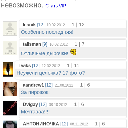
невозможно.
Стать VIP
1 | 12
lesnik
[12]
10.02.2012
Особенно последняя!
1 | 7
talisman
[9]
10.02.2012
Отличные дырочки!
1 | 11
Twiks
[12]
12.02.2012
Неужели целочка? 17 фото?
1 | 6
aandrew1
[12]
21.08.2012
За пирожок!
1 | 6
Dvigay
[12]
08.10.2012
Мечтаааа!!!!
1 | 6
АНТОНИНОЧКА
[12]
08.11.2012