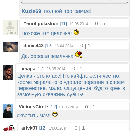
Kuzia69
, полной программе!
0 | 5
Yenot-polaskun
[11]
19.03.2014
Похоже что целочка!
0 | 1
denis443
[12]
13.04.2014
Да, хороша землячка
0 | 1
Гевара
[12]
28.05.2014
Целка - это класс! Но кайфа, если честно,
кроме морального удовлетворения в своём
первенстве, мало. Ощущение, будто хрен в
замочную скважину суёшь!
0 | 1
ViciousCircle
[12]
01.06.2014
схватить мэм!
0 | 1
artyk07
[12]
14.06.2014