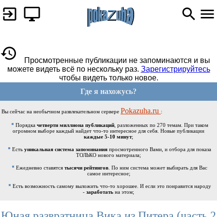
Просмотренные публикации не запоминаются и вы
можете видеть всё по нескольку раз.
Зарегистрируйтесь
чтобы видеть только новое.
Где я нахожусь?
Pokazuha.ru
Вы сейчас на необычном развлекательном сервере
:
Порядка
четверти миллиона публикаций
, разложенных по 270 темам. При таком
огромном выборе каждый найдет что-то интересное для себя. Новые публикации
каждые 5-10 минут
;
Есть
уникальная система запоминания
просмотренного Вами, и отбора для показа
ТОЛЬКО нового материала;
Ежедневно ставятся
тысячи рейтингов
. По ним система может выбирать для Вас
самое интересное;
Есть возможность самому выложить что-то хорошее. И если это понравится народу
-
заработать
на этом;
Юная развратница Вика из Питера (часть 2