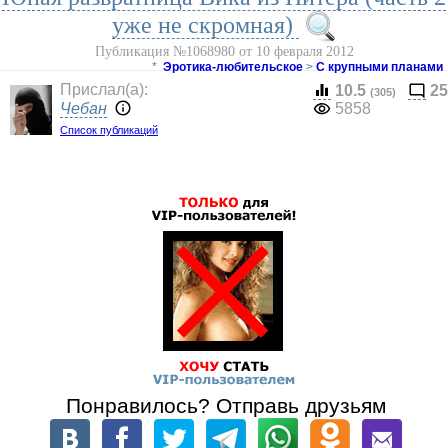
уже не скромная)
Публикация №1068980 от 10 февраля 2012
*
Эротика-любительское
>
С крупными планами
Прислал(a):
10.5
25
(305)
Чебан
5858
Список публикаций
Понравилось? Отправь друзьям