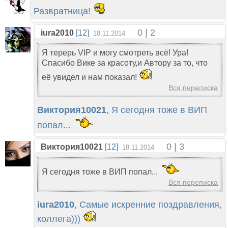
Развратница!
0 | 2
iura2010
[12]
18.11.2014
Я терерь VIP и могу смотреть всё! Ура!
Спасибо Вике за красоту,и Автору за то, что
её увидел и нам показал!
Вся переписка
Виктория10021
, Я сегодня тоже в ВИП
попал...
0 | 3
Виктория10021
[12]
18.11.2014
Я сегодня тоже в ВИП попал...
Вся переписка
iura2010
, Самые искренние поздравления,
коллега)))