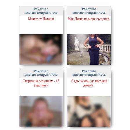
Pokazuha
Pokazuha
многим понравилось
многим понравилось
Минет от Наташи
Как Диана на море съездила.
Pokazuha
Pokazuha
многим понравилось
многим понравилось
Сперма на девушках - 15
Сядь на мой, да поезжай
(частное)
домой...