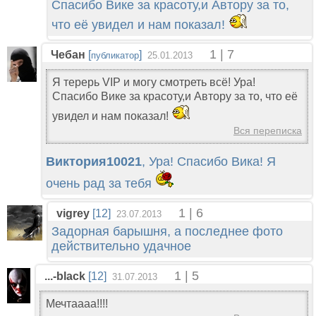
Спасибо Вике за красоту,и Автору за то,
что её увидел и нам показал!
1 | 7
Чебан
[
]
публикатор
25.01.2013
Я терерь VIP и могу смотреть всё! Ура!
Спасибо Вике за красоту,и Автору за то, что её
увидел и нам показал!
Вся переписка
Виктория10021
, Ура! Спасибо Вика! Я
очень рад за тебя
1 | 6
vigrey
[12]
23.07.2013
Задорная барышня, а последнее фото
действительно удачное
1 | 5
...-black
[12]
31.07.2013
Мечтаааа!!!!