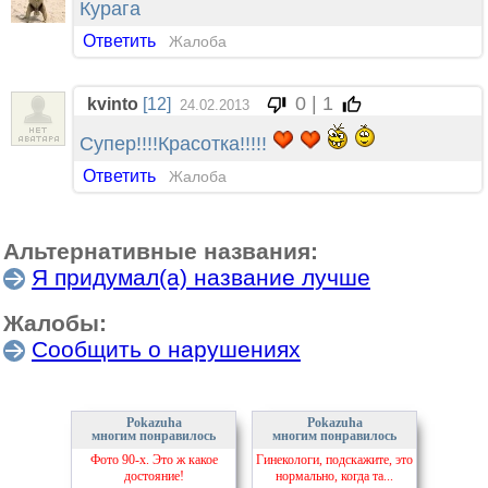
Курага
Ответить
Жалоба
0 | 1
kvinto
[12]
24.02.2013
Супер!!!!Красотка!!!!!
Ответить
Жалоба
Альтернативные названия:
Я придумал(а) название лучше
Жалобы:
Сообщить о нарушениях
Pokazuha
Pokazuha
многим понравилось
многим понравилось
Фото 90-х. Это ж какое
Гинекологи, подскажите, это
достояние!
нормально, когда та...