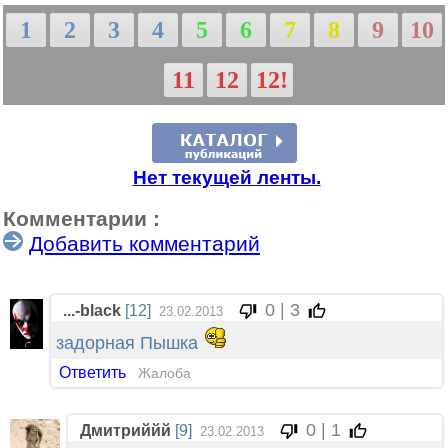
1
2
3
4
5
6
7
8
9
10
11
12
12!
Нет текущей ленты.
Комментарии :
Добавить комментарий
0 | 3
...-black
[12]
23.02.2013
задорная Пышка
Ответить
Жалоба
0 | 1
Дмитриййй
[9]
23.02.2013