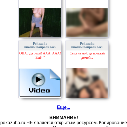
Pokazuha
Pokazuha
многим понравилось
многим понравилось
ОНА:"Да , ещё! ААА_ААА!
Сядь на мой, да поезжай
Ешё! "
домой...
Еще...
ВНИМАНИЕ!
pokazuha.ru НЕ является открытым ресурсом. Копирование