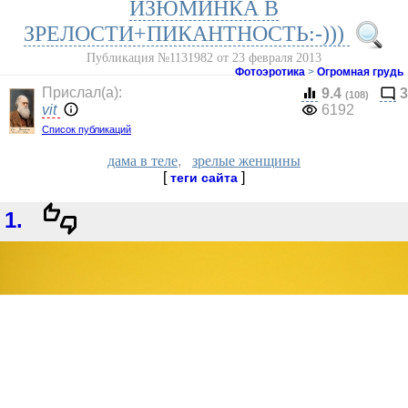
ИЗЮМИНКА В
ЗРЕЛОСТИ+ПИКАНТНОСТЬ:-)))
Публикация №1131982 от 23 февраля 2013
Фотоэротика
>
Огромная грудь
Прислал(a):
9.4
3
(108)
vit
6192
Список публикаций
дама в теле
,
зрелые женщины
[
]
теги сайта
1.