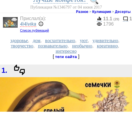
Публикация №1346797 от 04 июня 2017
Разное
>
Кулинария
>
Десерты
Прислал(a):
11.1
1
(29)
4i4ivika
1796
Список публикаций
здоровье
,
дом
,
восхитительно
,
уют
,
удивительно
,
творчество
,
познавательно
,
необычно
,
креативно
,
интересно
[
]
теги сайта
1.