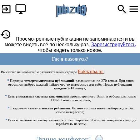
Просмотренные публикации не запоминаются и вы
можете видеть всё по нескольку раз.
Зарегистрируйтесь
чтобы видеть только новое.
Где я нахожусь?
Pokazuha.ru
Вы сейчас на необычном развлекательном сервере
:
Порядка
четверти миллиона публикаций
, разложенных по 270 темам. При таком
огромном выборе каждый найдет что-то интересное для себя. Новые публикации
каждые 5-10 минут
;
Есть
уникальная система запоминания
просмотренного Вами, и отбора для показа
ТОЛЬКО нового материала;
Ежедневно ставятся
тысячи рейтингов
. По ним система может выбирать для Вас
самое интересное;
Есть возможность самому выложить что-то хорошее. И если это понравится народу
-
заработать
на этом;
Лучше конфеток!