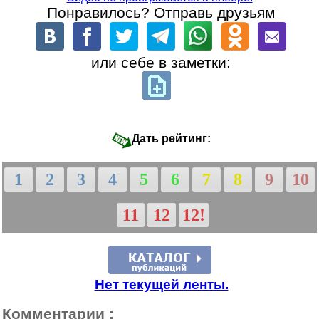
Понравилось? Отправь друзьям
или себе в заметки:
Дать рейтинг:
1
2
3
4
5
6
7
8
9
10
11
12
12!
Нет текущей ленты.
Комментарии :