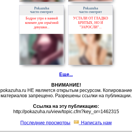
Pokazuha
Pokazuha
часто смотрят
часто смотрят
Бодрое утро в ванной
УСТАЛИ ОТ ГЛАДКО
комнате для серьёзной
БРИТЫХ, НО И
девушки...
"ЗАРОСЛИ"...
Еще...
ВНИМАНИЕ!
pokazuha.ru НЕ является открытым ресурсом. Копирование
материалов запрещено. Разрешены ссылки на публикации.
Ссылка на эту публикацию:
http://pokazuha.ru/view/topic.cfm?key_or=1462315
Последние просмотры
Написать нам