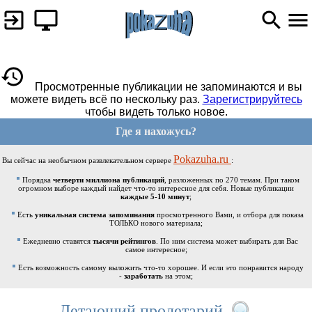
Просмотренные публикации не запоминаются и вы
можете видеть всё по нескольку раз.
Зарегистрируйтесь
чтобы видеть только новое.
Где я нахожусь?
Pokazuha.ru
Вы сейчас на необычном развлекательном сервере
:
Порядка
четверти миллиона публикаций
, разложенных по 270 темам. При таком
огромном выборе каждый найдет что-то интересное для себя. Новые публикации
каждые 5-10 минут
;
Есть
уникальная система запоминания
просмотренного Вами, и отбора для показа
ТОЛЬКО нового материала;
Ежедневно ставятся
тысячи рейтингов
. По ним система может выбирать для Вас
самое интересное;
Есть возможность самому выложить что-то хорошее. И если это понравится народу
-
заработать
на этом;
Летающий пролетарий