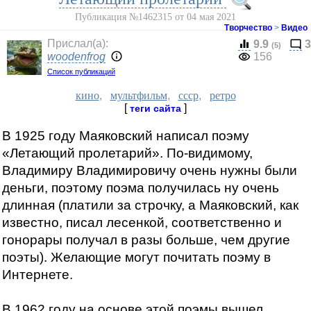
Публикация №1462315 от 04 мая 2021
Творчество
>
Видео
Прислал(a):
9.9
3
(5)
woodenfrog
156
Список публикаций
кино
,
мультфильм
,
ссср
,
ретро
[
]
теги сайта
В 1925 году Маяковский написал поэму
«Летающий пролетарий». По-видимому,
Владимиру Владимировичу очень нужны были
деньги, поэтому поэма получилась ну очень
длинная (платили за строчку, а Маяковский, как
известно, писал лесенкой, соответственно и
гонорары получал в разы больше, чем другие
поэты). Желающие могут почитать поэму в
Интернете.
В 1962 году на основе этой поэмы вышел