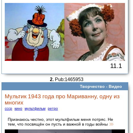
11.1
2.
Pub:1465953
Творчество -
Видео
Мультик 1943 года про Мариванну, одну из
многих
ссср
кино
мультфильм
ретро
Признаюсь честно, этот мультфильм меня потряс. Не
тем, что посвящён он пусть и важной в годы войны