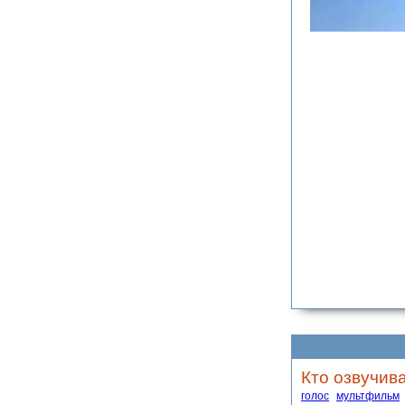
Кто озвучив
голос
мультфильм