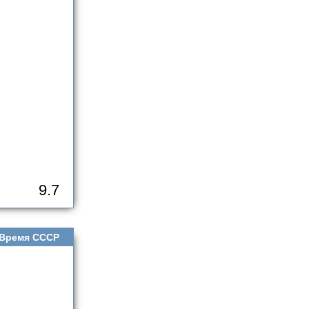
9.7
Время СССР