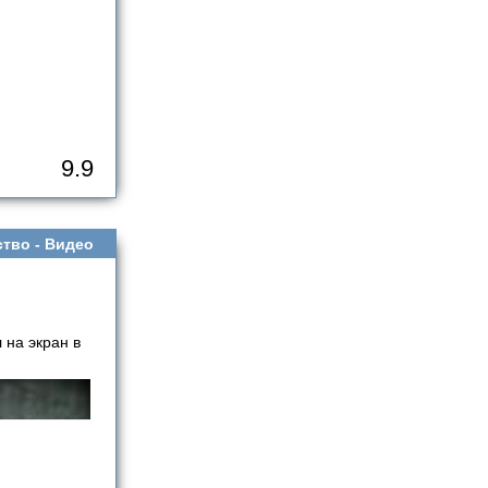
9.9
ство -
Видео
 на экран в