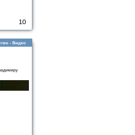
10
ство -
Видео
ладимиру