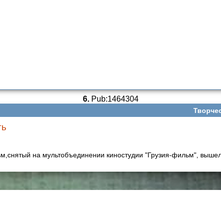
6.
Pub:1464304
Творче
ть
м,снятый на мультобъединении киностудии "Грузия-фильм", вышел