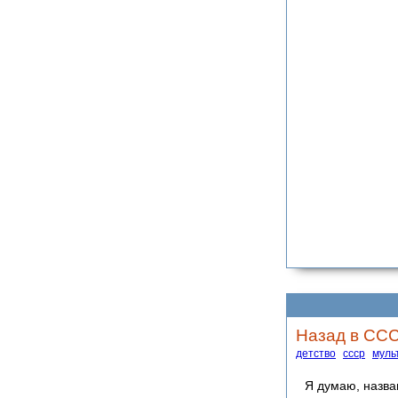
Назад в ССС
детство
ссср
муль
Я думаю, назва