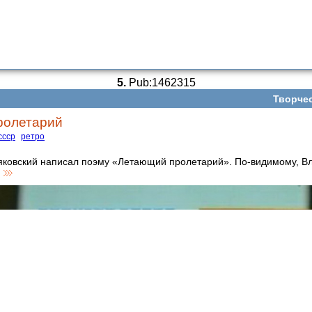
5.
Pub:1462315
Творче
ролетарий
ссср
ретро
яковский написал поэму «Летающий пролетарий». По-видимому, В
у