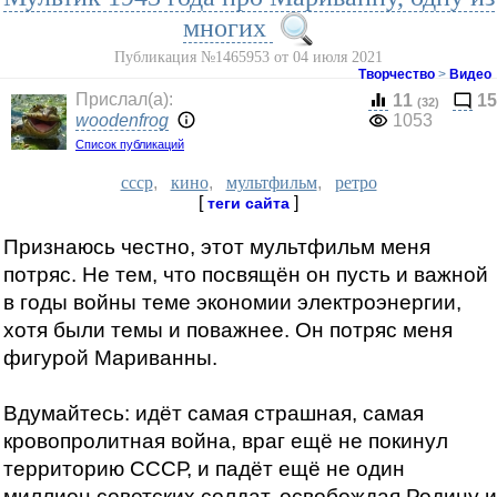
многих
Публикация №1465953 от 04 июля 2021
Творчество
>
Видео
Прислал(a):
11
15
(32)
woodenfrog
1053
Список публикаций
ссср
,
кино
,
мультфильм
,
ретро
[
]
теги сайта
Признаюсь честно, этот мультфильм меня
потряс. Не тем, что посвящён он пусть и важной
в годы войны теме экономии электроэнергии,
хотя были темы и поважнее. Он потряс меня
фигурой Мариванны.
Вдумайтесь: идёт самая страшная, самая
кровопролитная война, враг ещё не покинул
территорию СССР, и падёт ещё не один
миллион советских солдат, освобождая Родину и