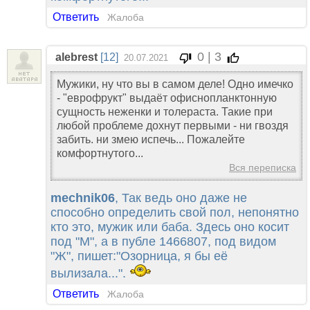
Ответить
Жалоба
0 | 3
alebrest
[12]
20.07.2021
Мужики, ну что вы в самом деле! Одно имечко
- "еврофрукт" выдаёт офиснопланктонную
сущность неженки и толераста. Такие при
любой проблеме дохнут первыми - ни гвоздя
забить. ни змею испечь... Пожалейте
комфортнутого...
Вся переписка
mechnik06
, Так ведь оно даже не
способно определить свой пол, непонятно
кто это, мужик или баба. Здесь оно косит
под "М", а в публе 1466807, под видом
"Ж", пишет:"Озорница, я бы её
вылизала...".
Ответить
Жалоба