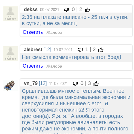
0 | 2
dekss
09.07.2021
2:36 на плакате написано - 25 гв.ч в сутки.
в сутки, а не за месяц
Ответить
Жалоба
1 | 2
alebrest
[12]
10.07.2021
Нет смысла комментировать этот бред!
Ответить
Жалоба
0 | 3
vn_79
[12]
11.07.2021
Сравниваешь мягкое с теплым. Военное
время, где была максимальная экономия и
сверхусилия и нынешнее с его: "Я
неповторимая снежинка! Я этого
достоин(а). Я,я, я." А вообще, в городах
где были регулярные авианалеты есть
режим даже не экономии, а почти полного