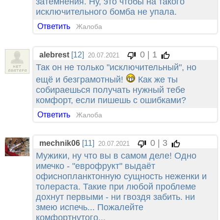
затемнения. Ну, это чтобы на такого
исключительного бомба не упала.
Ответить
Жалоба
0 | 1
alebrest
[12]
20.07.2021
Так он не только "исключительный", но
ещё и безграмотный!
Как же ты
собираешься получать нужный тебе
комфорт, если пишешь с ошибками?
Ответить
Жалоба
0 | 3
mechnik06
[11]
20.07.2021
Мужики, ну что вы в самом деле! Одно
имечко - "еврофрукт" выдаёт
офиснопланктонную сущность неженки и
толераста. Такие при любой проблеме
дохнут первыми - ни гвоздя забить. ни
змею испечь... Пожалейте
комфортнутого...