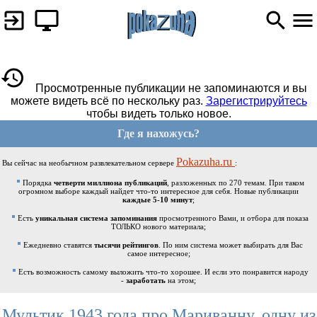
Просмотренные публикации не запоминаются и вы
можете видеть всё по нескольку раз.
Зарегистрируйтесь
чтобы видеть только новое.
Где я нахожусь?
Pokazuha.ru
Вы сейчас на необычном развлекательном сервере
:
Порядка
четверти миллиона публикаций
, разложенных по 270 темам. При таком
огромном выборе каждый найдет что-то интересное для себя. Новые публикации
каждые 5-10 минут
;
Есть
уникальная система запоминания
просмотренного Вами, и отбора для показа
ТОЛЬКО нового материала;
Ежедневно ставятся
тысячи рейтингов
. По ним система может выбирать для Вас
самое интересное;
Есть возможность самому выложить что-то хорошее. И если это понравится народу
-
заработать
на этом;
Мультик 1943 года про Мариванну, одну из