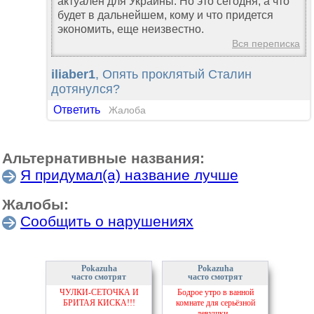
актуален для Украины. Но это сегодня, а что
будет в дальнейшем, кому и что придется
экономить, еще неизвестно.
Вся переписка
iliaber1
, Опять проклятый Сталин
дотянулся?
Ответить
Жалоба
Альтернативные названия:
Я придумал(а) название лучше
Жалобы:
Сообщить о нарушениях
Pokazuha
Pokazuha
часто смотрят
часто смотрят
ЧУЛКИ-СЕТОЧКА И
Бодрое утро в ванной
БРИТАЯ КИСКА!!!
комнате для серьёзной
девушки...