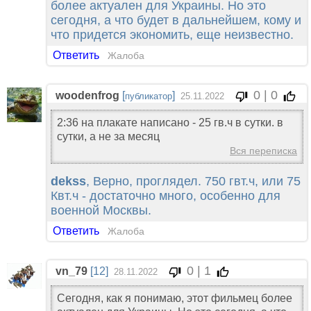
более актуален для Украины. Но это
сегодня, а что будет в дальнейшем, кому и
что придется экономить, еще неизвестно.
Ответить
Жалоба
0 | 0
woodenfrog
[
]
публикатор
25.11.2022
2:36 на плакате написано - 25 гв.ч в сутки. в
сутки, а не за месяц
Вся переписка
dekss
, Верно, проглядел. 750 гвт.ч, или 75
Квт.ч - достаточно много, особенно для
военной Москвы.
Ответить
Жалоба
0 | 1
vn_79
[12]
28.11.2022
Сегодня, как я понимаю, этот фильмец более