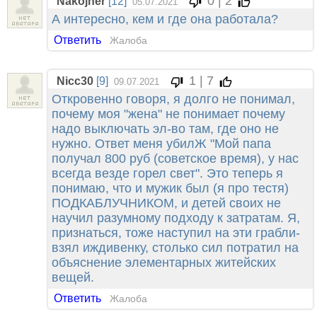
0 | 2
Nakojher
[12]
05.07.2021
А интересно, кем и где она работала?
Ответить
Жалоба
1 | 7
Nicc30
[9]
09.07.2021
Откровенно говоря, я долго не понимал,
почему моя "жена" не понимает почему
надо выключать эл-во там, где оно не
нужно. Ответ меня убилЖ "Мой папа
получал 800 руб (советское время), у нас
всегда везде горел свет". Это теперь я
понимаю, что и мужик был (я про тестя)
ПОДКАБЛУЧНИКОМ, и детей своих не
научил разумному подходу к затратам. Я,
признаться, тоже наступил на эти грабли-
взял иждивенку, столько сил потратил на
объяснение элементарных житейских
вещей.
Ответить
Жалоба