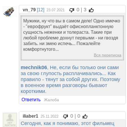
0 | 3
vn_79
[12]
23.07.2021
Мужики, ну что вы в самом деле! Одно имечко
- "еврофрукт" выдаёт офиснопланктонную
сущность неженки и толераста. Такие при
любой проблеме дохнут первыми - ни гвоздя
забить. ни змею испечь... Пожалейте
комфортнутого...
Вся переписка
mechnik06
, Не, если бы только они сами
за свою глупость расплачивались... Как
правило - тянут за собой других. Поэтому
в военное время разговоры бывают
короткими.
Ответить
Жалоба
0 | 0
iliaber1
25.11.2022
Сегодня, как я понимаю, этот фильмец