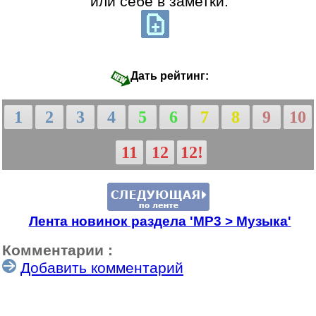
или себе в заметки:
Дать рейтинг:
1
2
3
4
5
6
7
8
9
10
11
12
12!
Лента новинок раздела 'МР3 > Музыка'
Комментарии :
Добавить комментарий