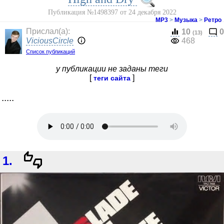
Публикация №1498397 от 24 декабря 2022
МР3
>
Музыка
>
Ретро
Прислал(a):
10
0
(13)
ViciousCircle
468
Список публикаций
у публикации не заданы теги
[
]
теги сайта
.....
1.