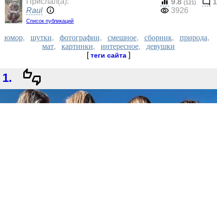
Прислал(a):
9.8
1
(121)
Raul
3926
Список публикаций
юмор
,
шутки
,
фотографии
,
смешное
,
сборник
,
природа
,
мат
,
картинки
,
интересное
,
девушки
[
]
теги сайта
1.