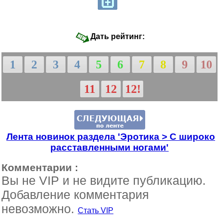
Дать рейтинг:
1
2
3
4
5
6
7
8
9
10
11
12
12!
Лента новинок раздела 'Эротика > С широко
расставленными ногами'
Комментарии :
Вы не VIP и не видите публикацию.
Добавление комментария
невозможно.
Стать VIP