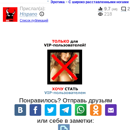
*
Эротика
>
С широко расставленными ногами
Прислал(a):
9.7
2
(44)
Hispano
218
Список публикаций
Понравилось? Отправь друзьям
или себе в заметки: