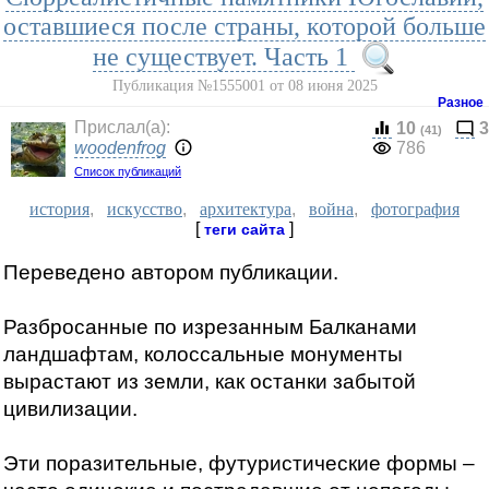
оставшиеся после страны, которой больше
не существует. Часть 1
Публикация №1555001 от 08 июня 2025
Разное
Прислал(a):
10
3
(41)
woodenfrog
786
Список публикаций
история
,
искусство
,
архитектура
,
война
,
фотография
[
]
теги сайта
Переведено автором публикации.
Разбросанные по изрезанным Балканами
ландшафтам, колоссальные монументы
вырастают из земли, как останки забытой
цивилизации.
Эти поразительные, футуристические формы –