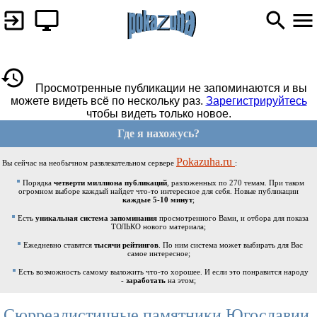
Просмотренные публикации не запоминаются и вы
можете видеть всё по нескольку раз.
Зарегистрируйтесь
чтобы видеть только новое.
Где я нахожусь?
Pokazuha.ru
Вы сейчас на необычном развлекательном сервере
:
Порядка
четверти миллиона публикаций
, разложенных по 270 темам. При таком
огромном выборе каждый найдет что-то интересное для себя. Новые публикации
каждые 5-10 минут
;
Есть
уникальная система запоминания
просмотренного Вами, и отбора для показа
ТОЛЬКО нового материала;
Ежедневно ставятся
тысячи рейтингов
. По ним система может выбирать для Вас
самое интересное;
Есть возможность самому выложить что-то хорошее. И если это понравится народу
-
заработать
на этом;
Сюрреалистичные памятники Югославии,