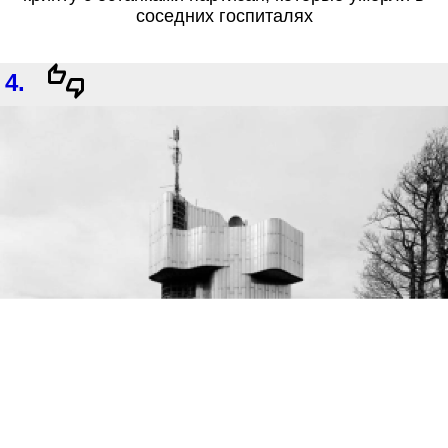
соседних госпиталях
4.