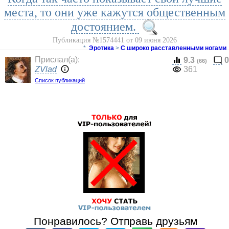
места, то они уже кажутся общественным
достоянием.
Публикация №1574441 от 09 июня 2026
*
Эротика
>
С широко расставленными ногами
Прислал(a):
9.3
0
(66)
ZVlad
361
Список публикаций
Понравилось? Отправь друзьям