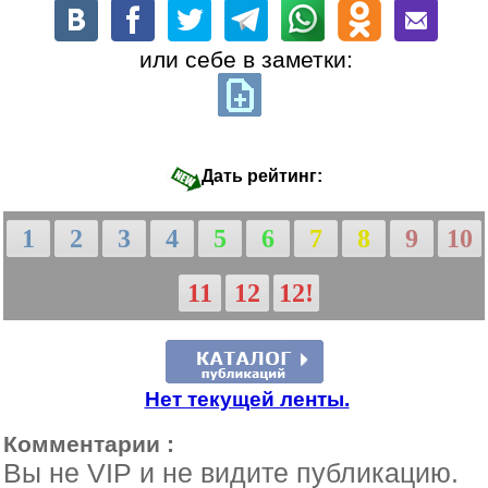
или себе в заметки:
Дать рейтинг:
1
2
3
4
5
6
7
8
9
10
11
12
12!
Нет текущей ленты.
Комментарии :
Вы не VIP и не видите публикацию.