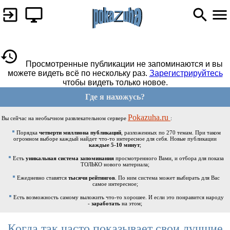
Просмотренные публикации не запоминаются и вы
можете видеть всё по нескольку раз.
Зарегистрируйтесь
чтобы видеть только новое.
Где я нахожусь?
Pokazuha.ru
Вы сейчас на необычном развлекательном сервере
:
Порядка
четверти миллиона публикаций
, разложенных по 270 темам. При таком
огромном выборе каждый найдет что-то интересное для себя. Новые публикации
каждые 5-10 минут
;
Есть
уникальная система запоминания
просмотренного Вами, и отбора для показа
ТОЛЬКО нового материала;
Ежедневно ставятся
тысячи рейтингов
. По ним система может выбирать для Вас
самое интересное;
Есть возможность самому выложить что-то хорошее. И если это понравится народу
-
заработать
на этом;
Когда так часто показывает свои лучшие