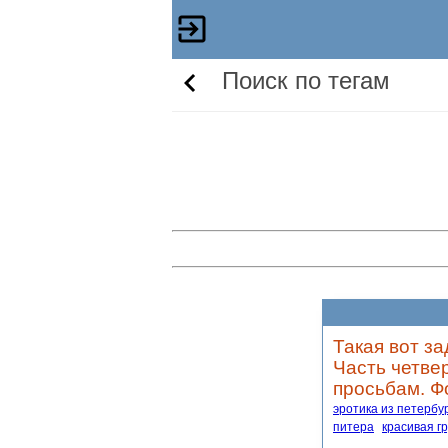
Поиск по тегам
Такая вот з
Часть четве
просьбам. Ф
эротика из петербу
питера
красивая г