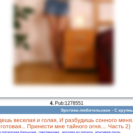
4.
Pub:1278551
Эротика-любительское -
С крупн
дешь веселая и голая, И разбудишь сонного меня
готовая... Принести мне тайного огня.... Часть 2)
я питерская барышня
смугляночка
эротика из питера
красивая грудь