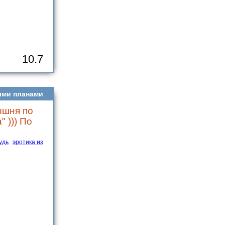
10.7
ыми планами
ышня по
 ))) По
удь
эротика из