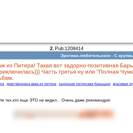
2.
Pub:1208414
Эротика-любительское -
С крупн
ж из Питера! Такая вот задорно-позитивная Бар
иключилась))) Часть третья ну или "Полная Чума"
ьбам.
рга
девственница вика из питера
задорная питерская барышня
красивая гр
ля тех,кто еще ЭТО не видел... Очень даже рекомендую: