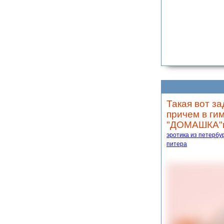
Такая вот з
причем в ги
"ДОМАШКА"по
эротика из петербу
питера