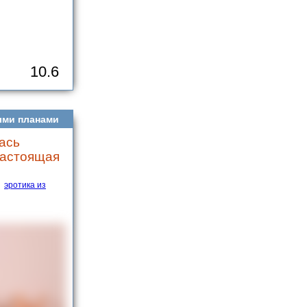
10.6
ыми планами
ась
Настоящая
эротика из