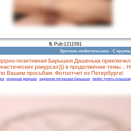
5.
Pub:1211591
Эротика-любительское -
С крупн
адорно-позитивная Барышня Дашенька приключил
мнастических ракурсах))) в продолжение темы... 
 Вашим просьбам. Фотоотчет из Петербурга!
рга
огненная девушка
задорная питерская барышня
любит гулять голышом