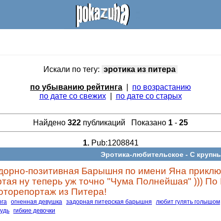
Искали по тегу:
эротика из питера
по убыванию рейтинга
|
по возрастанию
по дате со свежих
|
по дате со старых
Найдено
322
публикаций Показано
1
-
25
1.
Pub:1208841
Эротика-любительское -
С крупн
адорно-позитивная Барышня по имени Яна приклю
ртая ну теперь уж точно "Чума Полнейшая" ))) П
оторепортаж из Питера!
рга
огненная девушка
задорная питерская барышня
любит гулять голышом
рудь
гибкие девочки