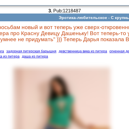
3.
Pub:1218487
Эротика-любительское -
С крупн
осьбам новый и вот теперь уже сверх-откровенн
тера про Красну Девицу Дашеньку! Вот теперь-то 
умнее не придумать" ))) Теперь Дарья показала В
рга
задорная питерская барышня
девственница вика из питера
огненная д
ка из питера
даша из питера