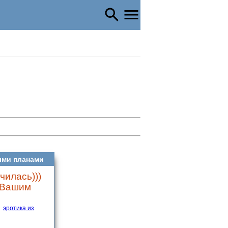
ыми планами
чилась)))
о Вашим
эротика из