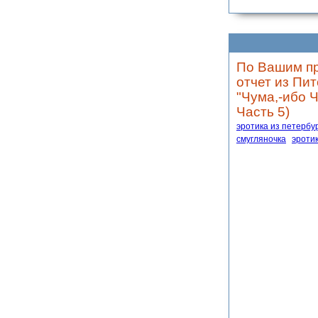
По Вашим пр
отчет из Пи
"Чума,-ибо Ч
Часть 5)
эротика из петербу
смугляночка
эроти