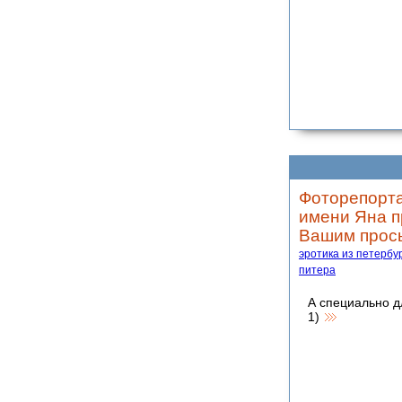
Фоторепорта
имени Яна пр
Вашим прос
эротика из петербу
питера
А специально д
1)