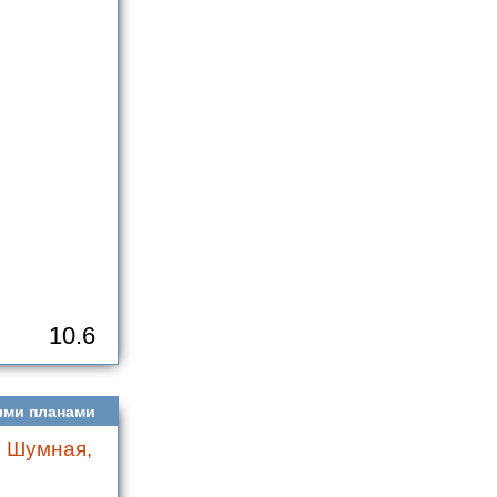
10.6
ыми планами
. Шумная,