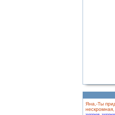
Яна,-Ты при
нескромная, 
задорная
задорна