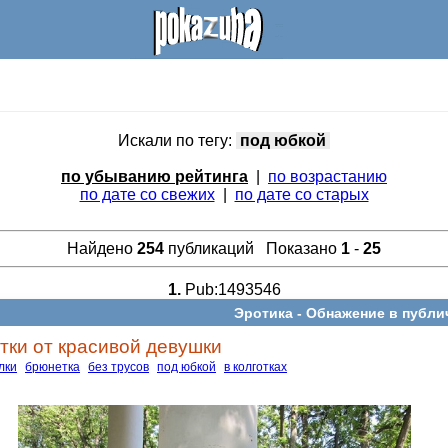
Искали по тегу:
под юбкой
по убыванию рейтинга
|
по возрастанию
по дате со свежих
|
по дате со старых
Найдено
254
публикаций Показано
1
-
25
1.
Pub:1493546
Эротика -
Обнажение в публи
ки от красивой девушки
лки
брюнетка
без трусов
под юбкой
в колготках