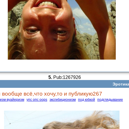
5.
Pub:1267926
Эротик
и вообще всё,что хочу,то и публикую267
низм вуайеризм
упс опс oops
эксгибициониэм
под юбкой
подглядывание