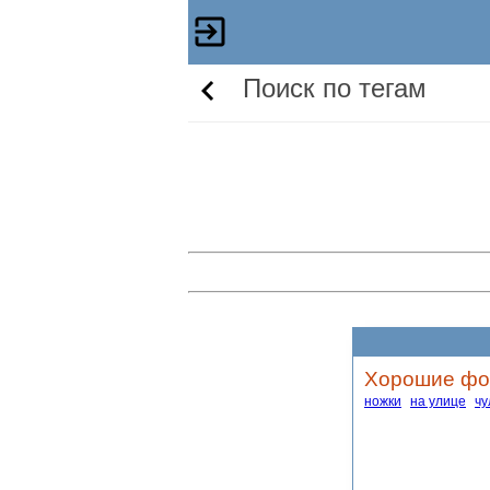
Поиск по тегам
Хорошие фот
ножки
на улице
чу