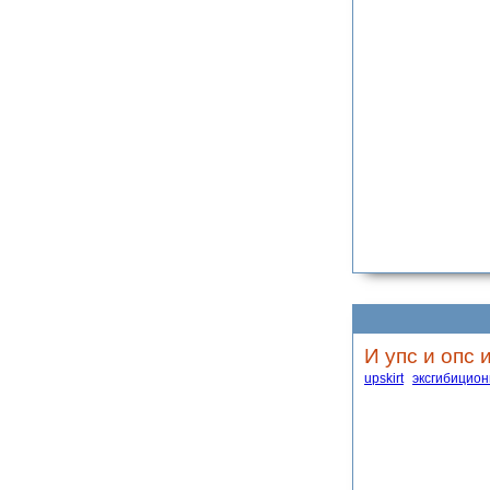
И упс и опс 
upskirt
эксгибицио