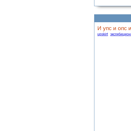
И упс и опс 
upskirt
эксгибицио