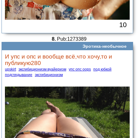
10
8.
Pub:1273389
Эротика-необычное
И упс и опс и вообще всё,что хочу,то и
публикую280
upskirt
эксгибиционизм вуайеризм
упс опс oops
под юбкой
подглядывание
эксгибициониэм