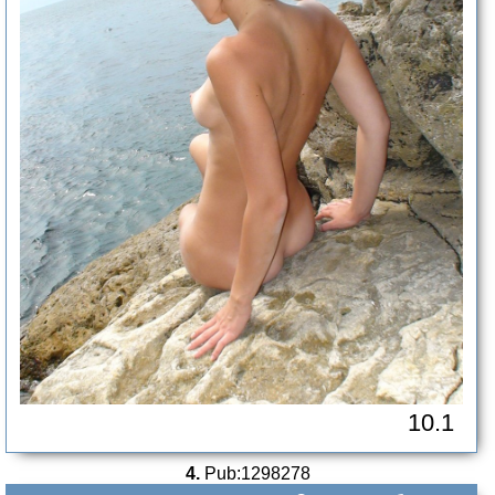
10.1
4.
Pub:1298278