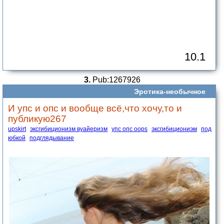
10.1
3.
Pub:1267926
Эротика-необычное
И упс и опс и вообще всё,что хочу,то и
публикую267
upskirt
эксгибиционизм вуайеризм
упс опс oops
эксгибициониэм
под
юбкой
подглядывание