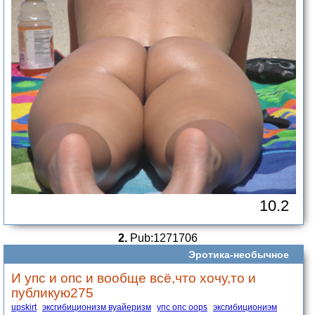
10.2
2.
Pub:1271706
Эротика-необычное
И упс и опс и вообще всё,что хочу,то и
публикую275
upskirt
эксгибиционизм вуайеризм
упс опс oops
эксгибициониэм