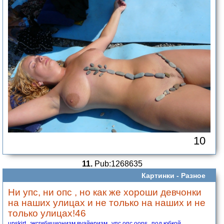
10
11.
Pub:1268635
Картинки -
Разное
Ни упс, ни опс , но как же хороши девчонки
на наших улицах и не только на наших и не
только улицах!46
upskirt
эксгибиционизм вуайеризм
упс опс oops
под юбкой