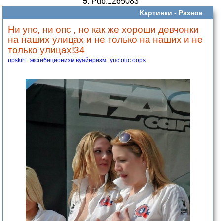
5.
Pub:1265083
Картинки -
Разное
Ни упс, ни опс , но как же хороши девчонки
на наших улицах и не только на наших и не
только улицах!34
upskirt
эксгибиционизм вуайеризм
упс опс oops