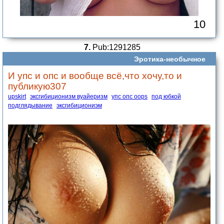
10
7.
Pub:1291285
Эротика-необычное
И упс и опс и вообще всё,что хочу,то и
публикую307
upskirt
эксгибиционизм вуайеризм
упс опс oops
под юбкой
подглядывание
эксгибициониэм