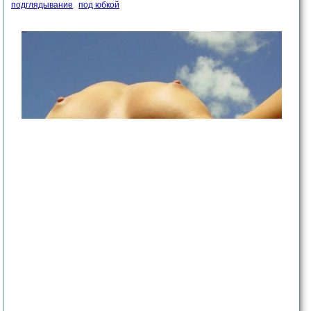
подглядывание
под юбкой