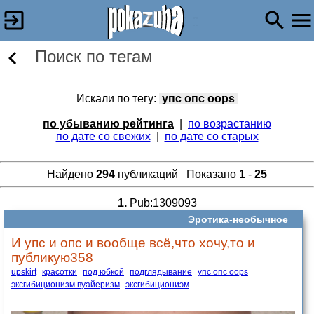
Поиск по тегам
Искали по тегу:
упс опс oops
по убыванию рейтинга
|
по возрастанию
по дате со свежих
|
по дате со старых
Найдено
294
публикаций Показано
1
-
25
1.
Pub:1309093
Эротика-необычное
И упс и опс и вообще всё,что хочу,то и
публикую358
upskirt
красотки
под юбкой
подглядывание
упс опс oops
эксгибиционизм вуайеризм
эксгибициониэм