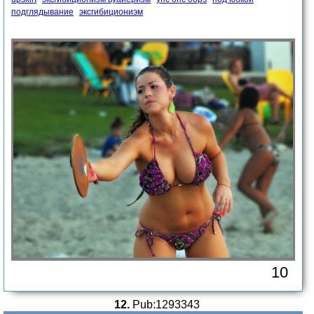
подглядывание
эксгибициониэм
10
12.
Pub:1293343