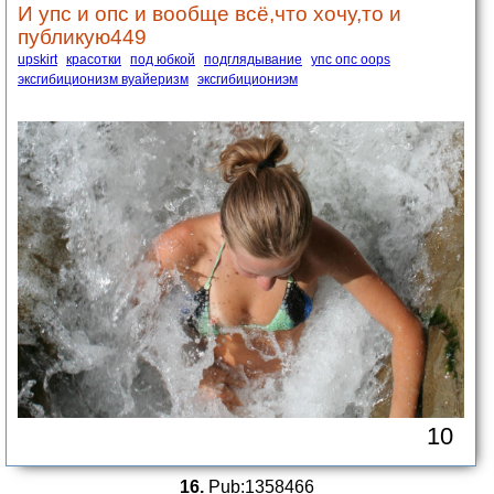
И упс и опс и вообще всё,что хочу,то и
публикую449
upskirt
красотки
под юбкой
подглядывание
упс опс oops
эксгибиционизм вуайеризм
эксгибициониэм
10
16.
Pub:1358466