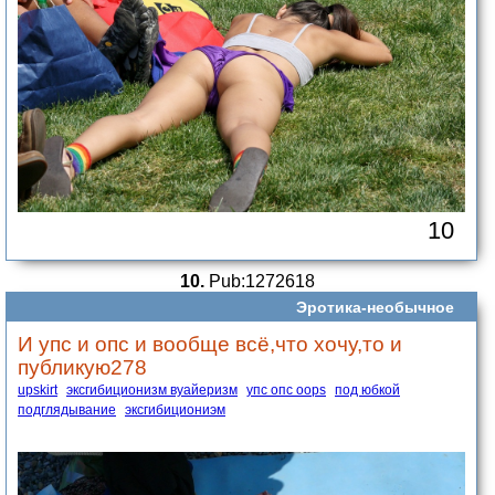
10
10.
Pub:1272618
Эротика-необычное
И упс и опс и вообще всё,что хочу,то и
публикую278
upskirt
эксгибиционизм вуайеризм
упс опс oops
под юбкой
подглядывание
эксгибициониэм