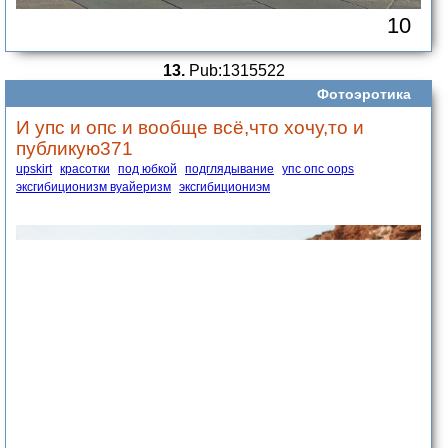
10
13.
Pub:1315522
Фотоэротика
И упс и опс и вообще всё,что хочу,то и
публикую371
upskirt
красотки
под юбкой
подглядывание
упс опс oops
эксгибиционизм вуайеризм
эксгибициониэм