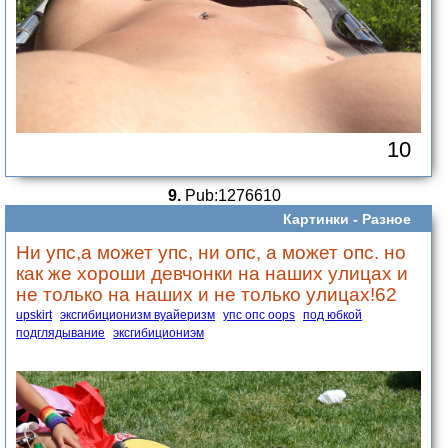
10
9.
Pub:1276610
Картинки -
Разное
Ни упс,а может упс, ни опс, а может опс. но
как же хороши девчонки на наших улицах и
не только на наших и не только улицах!62
upskirt
эксгибиционизм вуайеризм
упс опс oops
под юбкой
подглядывание
эксгибициониэм