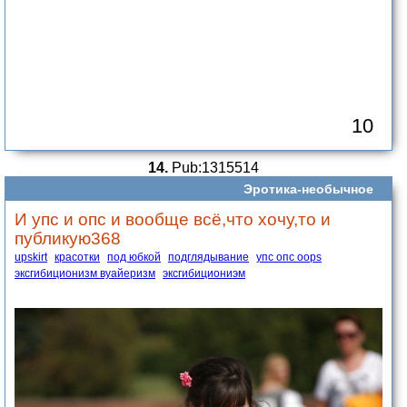
10
14.
Pub:1315514
Эротика-необычное
И упс и опс и вообще всё,что хочу,то и
публикую368
upskirt
красотки
под юбкой
подглядывание
упс опс oops
эксгибиционизм вуайеризм
эксгибициониэм