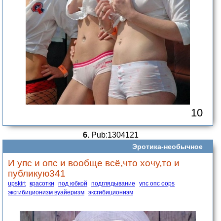
10
6.
Pub:1304121
Эротика-необычное
И упс и опс и вообще всё,что хочу,то и
публикую341
upskirt
красотки
под юбкой
подглядывание
упс опс oops
эксгибиционизм вуайеризм
эксгибициониэм