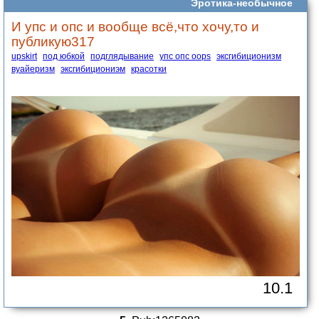
Эротика-необычное
И упс и опс и вообще всё,что хочу,то и
публикую317
upskirt
под юбкой
подглядывание
упс опс oops
эксгибиционизм
вуайеризм
эксгибициониэм
красотки
10.1