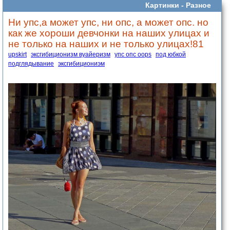
Картинки -
Разное
Ни упс,а может упс, ни опс, а может опс. но
как же хороши девчонки на наших улицах и
не только на наших и не только улицах!81
upskirt
эксгибиционизм вуайеризм
упс опс oops
под юбкой
подглядывание
эксгибициониэм