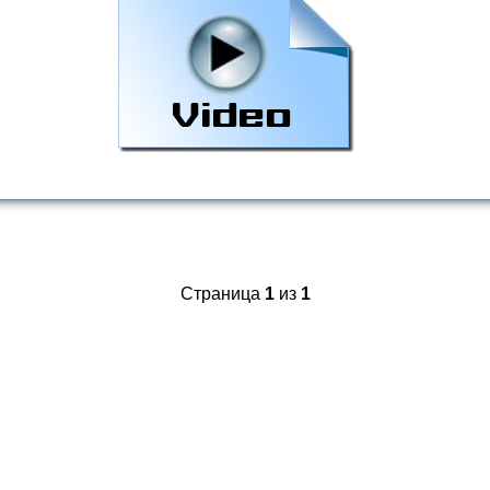
Страница
1
из
1