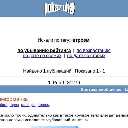
Искали по тегу:
втроем
по убыванию рейтинга
|
по возрастанию
по дате со свежих
|
по дате со старых
Найдено
1
публикаций Показано
1
-
1
1.
Pub:1181279
Эротика-необычное -
Ш
имфоманка
убоко
горло
молодая
втроем
е мало троих. Удивительно как в такое хрупкое тело влезает целый
енно девочка исполняет глубочайший минет