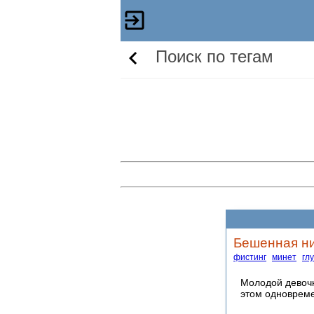
Поиск по тегам
Бешенная н
фистинг
минет
гл
Молодой девочк
этом одноврем