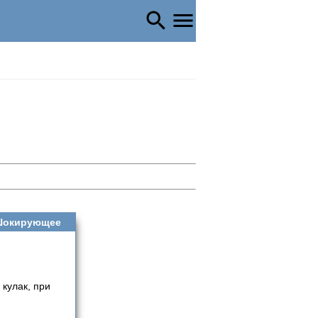
окирующее
 кулак, при