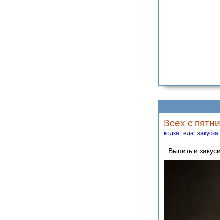
Всех с пятни
водка
еда
закуска
Выпить и закуси