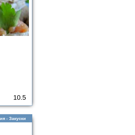
10.5
ия -
Закуски