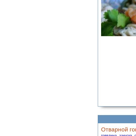
Отварной го
говядина
закуска