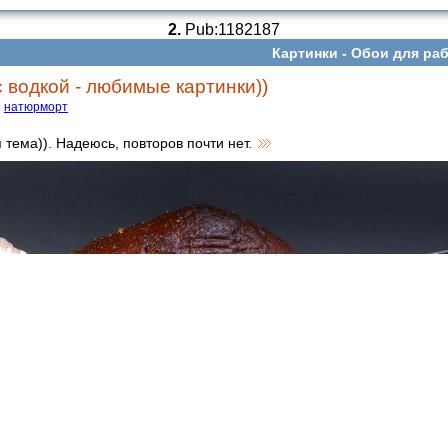
2.
Pub:1182187
Картинки -
Обои для раб
 водкой - любимые картинки))
натюрморт
тема)). Надеюсь, повторов почти нет.