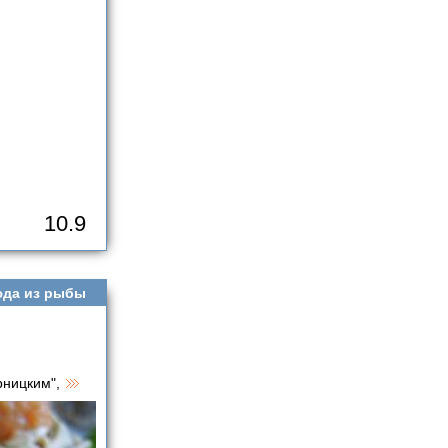
10.9
да из рыбы
рницким",