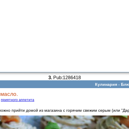
3.
Pub:1286418
Кулинария -
Блю
масло.
приятного аппетита
можно прийти домой из магазина с горячим свежим серым (или "Да