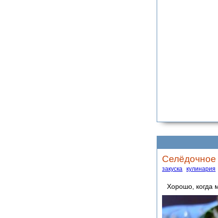
Селёдочное 
закуска
кулинария
Хорошо, когда 