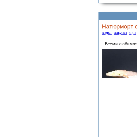
Натюрморт с
водка
закуска
еда
Всеми любимая 