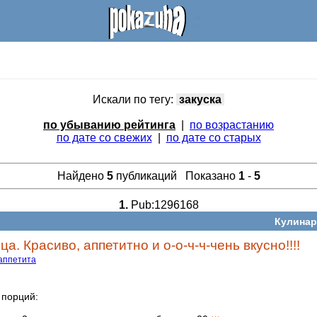
Искали по тегу:
закуска
по убыванию рейтинга
|
по возрастанию
по дате со свежих
|
по дате со старых
Найдено
5
публикаций Показано
1
-
5
1.
Pub:1296168
Кулинар
а. Красиво, аппетитно и о-о-ч-ч-чень вкусно!!!!
аппетита
 порций: