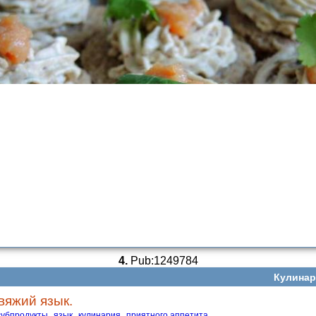
4.
Pub:1249784
Кулинар
вяжий язык.
субпродукты
язык
кулинария
приятного аппетита