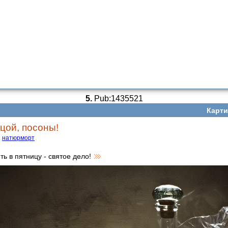
5.
Pub:1435521
Карти
цой, посоны!
натюрморт
ть в пятницу - святое дело!