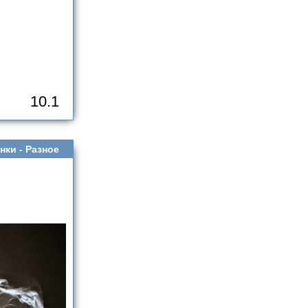
10.1
нки -
Разное