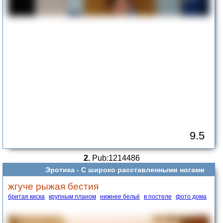
9.5
2.
Pub:1214486
Эротика -
С широко расставленными ногами
жгуче рыжая бестия
бритая киска
крупным планом
нижнее бельё
в постеле
фото дома