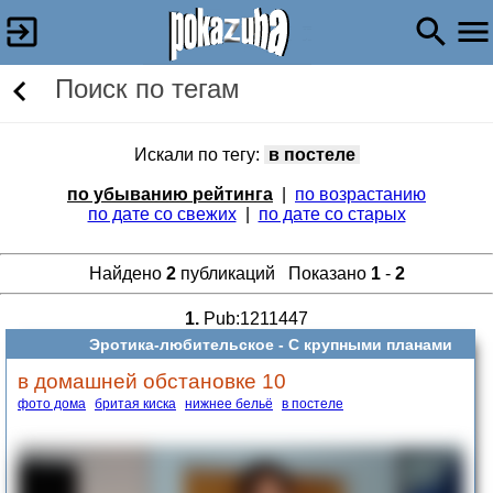
Поиск по тегам
Искали по тегу:
в постеле
по убыванию рейтинга
|
по возрастанию
по дате со свежих
|
по дате со старых
Найдено
2
публикаций Показано
1
-
2
1.
Pub:1211447
Эротика-любительское -
С крупными планами
в домашней обстановке 10
фото дома
бритая киска
нижнее бельё
в постеле