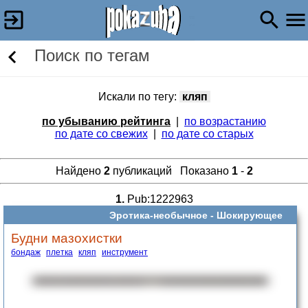
Поиск по тегам
Искали по тегу:
кляп
по убыванию рейтинга
|
по возрастанию
по дате со свежих
|
по дате со старых
Найдено
2
публикаций Показано
1
-
2
1.
Pub:1222963
Эротика-необычное -
Шокирующее
Будни мазохистки
бондаж
плетка
кляп
инструмент