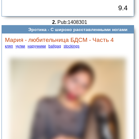
9.4
2.
Pub:1408301
Эротика -
С широко расставленными ногами
Мария - любительница БДСМ - Часть 4
кляп
чулки
наручники
ballgag
stockings