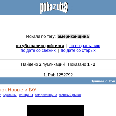
Искали по тегу:
американщина
по убыванию рейтинга
|
по возрастанию
по дате со свежих
|
по дате со старых
Найдено
2
публикаций Показано
1
-
2
1.
Pub:1252792
Лучшее с You
ок Новые и Б/У
m
мужчины
женщины
американщина
женский рынок