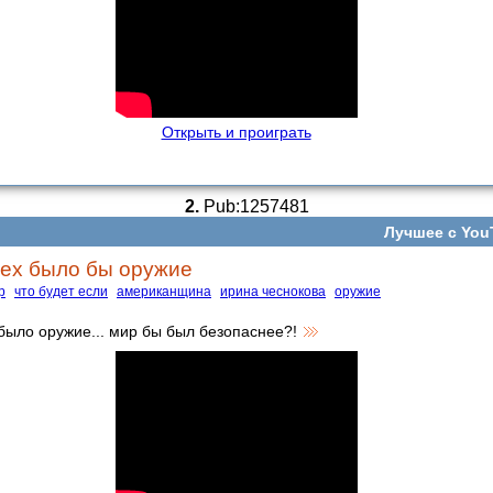
Открыть и проиграть
2.
Pub:1257481
Лучшее с You
сех было бы оружие
р
что будет если
американщина
ирина чеснокова
оружие
 было оружие... мир бы был безопаснее?!