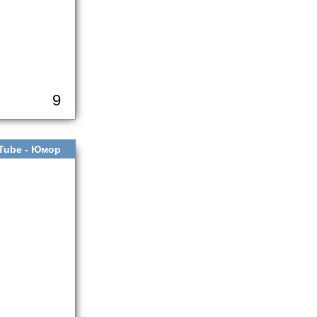
9
Tube -
Юмор