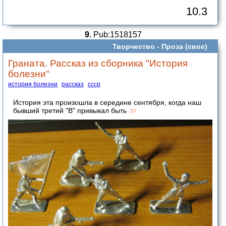
10.3
9.
Pub:1518157
Творчество -
Проза (свое)
Граната. Рассказ из сборника "История
болезни"
история болезни
рассказ
ссср
История эта произошла в середине сентября, когда наш
бывший третий "В" привыкал быть