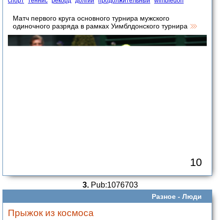
спорт
теннис
рекорд
долгий
продолжительный
wimbledon
Матч первого круга основного турнира мужского
одиночного разряда в рамках Уимблдонского турнира
10
3.
Pub:1076703
Разное -
Люди
Прыжок из космоса