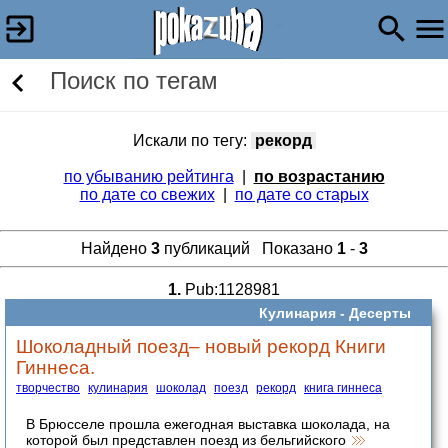
Поиск по тегам
Искали по тегу:
рекорд
по убыванию рейтинга
|
по возрастанию
по дате со свежих
|
по дате со старых
Найдено
3
публикаций Показано
1
-
3
1.
Pub:1128981
Кулинария -
Десерты
Шоколадный поезд– новый рекорд Книги
Гиннеса.
творчество
кулинария
шоколад
поезд
рекорд
книга гиннеса
В Брюсселе прошла ежегодная выставка шоколада, на
которой был представлен поезд из бельгийского