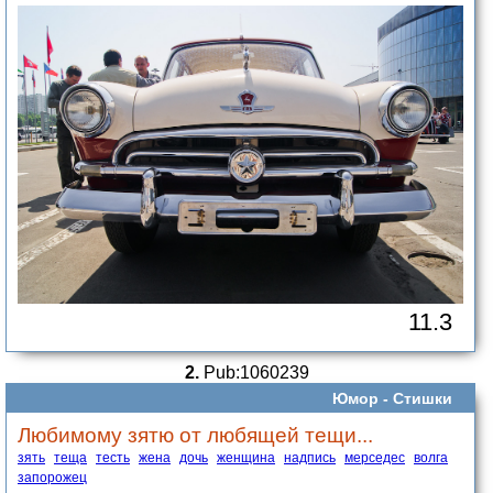
11.3
2.
Pub:1060239
Юмор -
Стишки
Любимому зятю от любящей тещи...
зять
теща
тесть
жена
дочь
женщина
надпись
мерседес
волга
запорожец