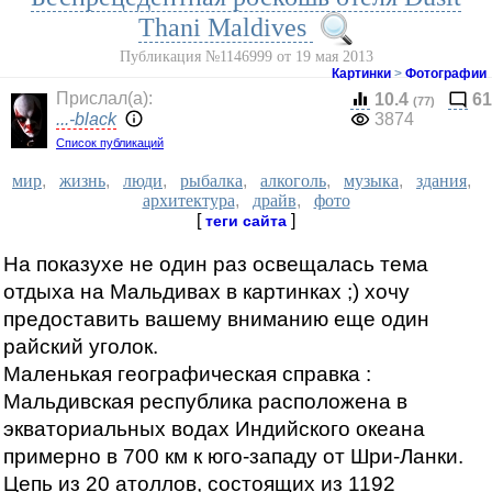
Thani Maldives
Публикация №1146999 от 19 мая 2013
Картинки
>
Фотографии
Прислал(a):
10.4
61
(77)
...-black
3874
Список публикаций
мир
,
жизнь
,
люди
,
рыбалка
,
алкоголь
,
музыка
,
здания
,
архитектура
,
драйв
,
фото
[
]
теги сайта
На показухе не один раз освещалась тема
отдыха на Мальдивах в картинках ;) хочу
предоставить вашему вниманию еще один
райский уголок.
Маленькая географическая справка :
Мальдивская республика расположена в
экваториальных водах Индийского океана
примерно в 700 км к юго-западу от Шри-Ланки.
Цепь из 20 атоллов, состоящих из 1192