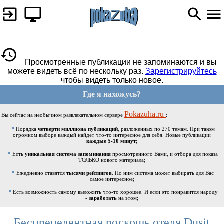
Просмотренные публикации не запоминаются и вы
можете видеть всё по нескольку раз.
Зарегистрируйтесь
чтобы видеть только новое.
Где я нахожусь?
Pokazuha.ru
Вы сейчас на необычном развлекательном сервере
:
Порядка
четверти миллиона публикаций
, разложенных по 270 темам. При таком
огромном выборе каждый найдет что-то интересное для себя. Новые публикации
каждые 5-10 минут
;
Есть
уникальная система запоминания
просмотренного Вами, и отбора для показа
ТОЛЬКО нового материала;
Ежедневно ставятся
тысячи рейтингов
. По ним система может выбирать для Вас
самое интересное;
Есть возможность самому выложить что-то хорошее. И если это понравится народу
-
заработать
на этом;
Беспрецедентная роскошь отеля Dusit