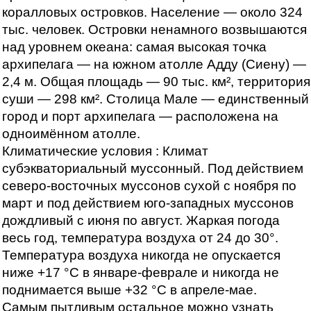
коралловых островков. Население — около 324
тыс. человек. Островки ненамного возвышаются
над уровнем океана: самая высокая точка
архипелага — на южном атолле Адду (Сиену) —
2,4 м. Общая площадь — 90 тыс. км², территория
суши — 298 км². Столица Мале — единственный
город и порт архипелага — расположена на
одноимённом атолле.
Климатические условия : Климат
субэкваториальный муссонный. Под действием
северо-восточных муссонов сухой с ноября по
март и под действием юго-западных муссонов
дождливый с июня по август. Жаркая погода
весь год, температура воздуха от 24 до 30°.
Температура воздуха никогда не опускается
ниже +17 °C в январе-феврале и никогда не
поднимается выше +32 °C в апреле-мае.
Самым пытливым остальное можно узнать