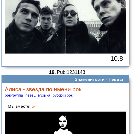
10.8
19.
Pub:1231143
Знаменитости -
Певцы
Алиса - звезда по имени рок.
рок-группа
певец
музыка
русский рок
Мы вместе!