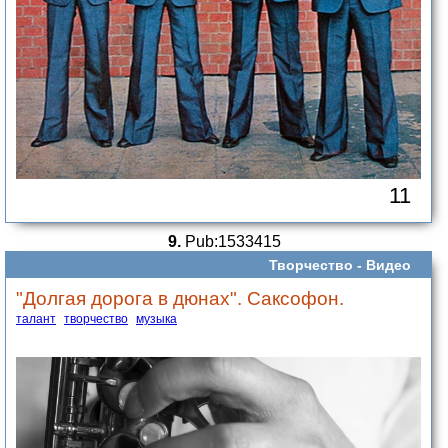
11
9.
Pub:1533415
Творчество -
Видео
"Долгая дорога в дюнах". Саксофон.
талант
творчество
музыка