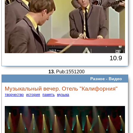
10.9
13.
Pub:1551200
Разное -
Видео
Музыкальный вечер. Отель "Калифорния"
творчество
история
память
музыка