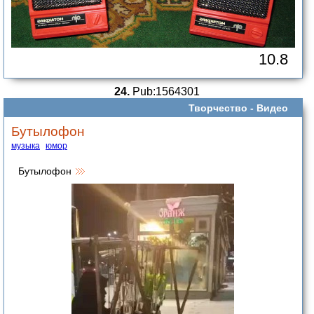
10.8
24.
Pub:1564301
Творчество -
Видео
Бутылофон
музыка
юмор
Бутылофон