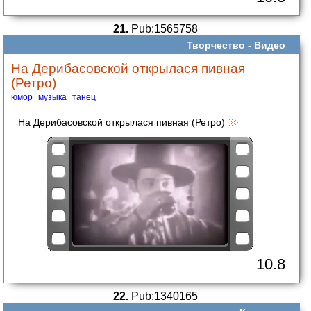
21.
Pub:1565758
Творчество -
Видео
На Дерибасовской открылася пивная
(Ретро)
юмор
музыка
танец
На Дерибасовской открылася пивная (Ретро)
10.8
22.
Pub:1340165