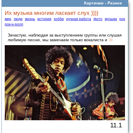
Картинки -
Разное
Их музыка многим ласкает слух ))))
мир
люди
жизнь
история
хобби
ручная работа
фото
музыка
рок
рок-н-ролл
Зачастую, наблюдая за выступлением группы или слушая
любимую песню, мы замечаем только вокалиста и
11.1