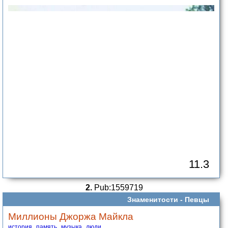
11.3
2.
Pub:1559719
Знаменитости -
Певцы
Миллионы Джоржа Майкла
история
память
музыка
люди