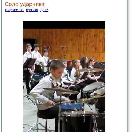
Соло ударника
творчество
музыка
дети