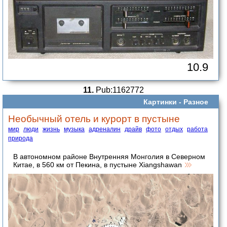
10.9
11.
Pub:1162772
Картинки -
Разное
Необычный отель и курорт в пустыне
мир
люди
жизнь
музыка
адреналин
драйв
фото
отдых
работа
природа
В автономном районе Внутренняя Монголия в Северном
Китае, в 560 км от Пекина, в пустыне Xiangshawan