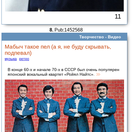
11
8.
Pub:1452568
Творчество -
Видео
Мабыч такое пел (а я, не буду скрывать,
подпевал)
музыка
ретро
В конце 60-х и начале 70-х в СССР был очень популярен
японский вокальный квартет «Ройял Найтс».