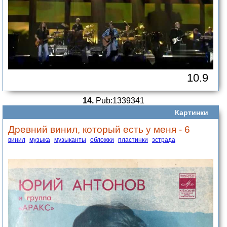
10.9
14.
Pub:1339341
Картинки
Древний винил, который есть у меня - 6
винил
музыка
музыканты
обложки
пластинки
эстрада