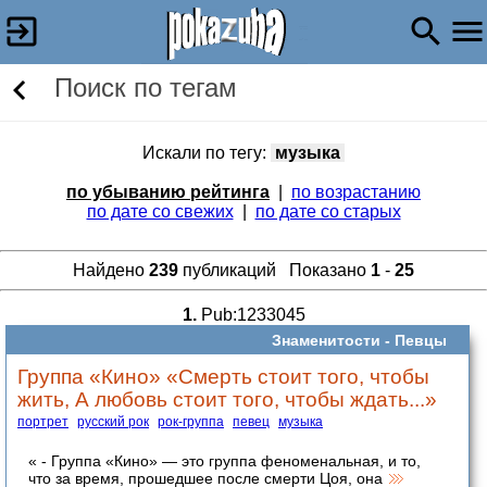
Поиск по тегам
Искали по тегу:
музыка
по убыванию рейтинга
|
по возрастанию
по дате со свежих
|
по дате со старых
Найдено
239
публикаций Показано
1
-
25
1.
Pub:1233045
Знаменитости -
Певцы
Группа «Кино» «Смерть стоит того, чтобы
жить, А любовь стоит того, чтобы ждать...»
портрет
русский рок
рок-группа
певец
музыка
« - Группа «Кино» — это группа феноменальная, и то,
что за время, прошедшее после смерти Цоя, она