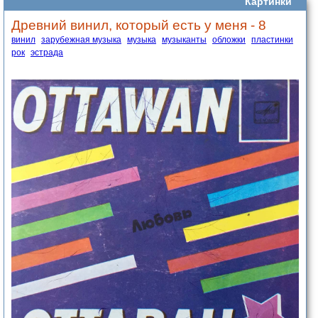
Картинки
Древний винил, который есть у меня - 8
винил
зарубежная музыка
музыка
музыканты
обложки
пластинки
рок
эстрада