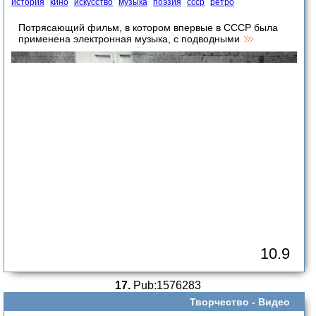
история
кино
искусство
музыка
поэзия
ссср
ретро
Потрясающий фильм, в котором впервые в СССР была
применена электронная музыка, с подводными
10.9
17.
Pub:1576283
Творчество -
Видео