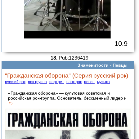
10.9
18.
Pub:1236419
Знаменитости -
Певцы
"Гражданская оборона" (Серия русский рок)
русский рок
рок-группа
портрет
панк-рок
певец
музыка
«Гражданская оборона» — культовая советская и
российская рок-группа. Основатель, бессменный лидер и