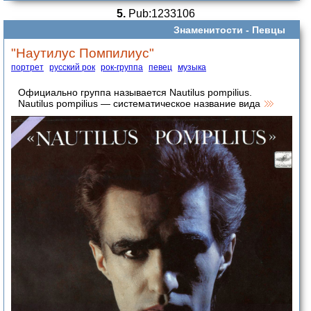
5.
Pub:1233106
Знаменитости -
Певцы
"Наутилус Помпилиус"
портрет
русский рок
рок-группа
певец
музыка
Официально группа называется Nautilus pompilius.
Nautilus pompilius — систематическое название вида