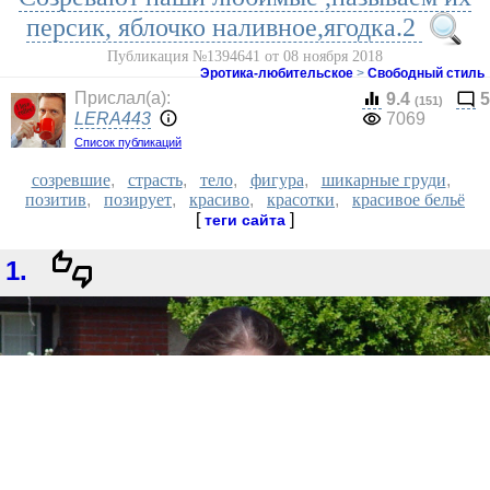
персик, яблочко наливное,ягодка.2
Публикация №1394641 от 08 ноября 2018
Эротика-любительское
>
Свободный стиль
Прислал(a):
9.4
5
(151)
LERA443
7069
Список публикаций
созревшие
,
страсть
,
тело
,
фигура
,
шикарные груди
,
позитив
,
позирует
,
красиво
,
красотки
,
красивое бельё
[
]
теги сайта
1.