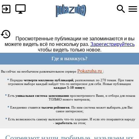
Просмотренные публикации не запоминаются и вы
можете видеть всё по нескольку раз.
Зарегистрируйтесь
чтобы видеть только новое.
Где я нахожусь?
Pokazuha.ru
Вы сейчас на необычном развлекательном сервере
:
Порядка
четверти миллиона публикаций
, разложенных по 270 темам. При таком
огромном выборе каждый найдет что-то интересное для себя. Новые публикации
каждые 5-10 минут
;
Есть
уникальная система запоминания
просмотренного Вами, и отбора для показа
ТОЛЬКО нового материала;
Ежедневно ставятся
тысячи рейтингов
. По ним система может выбирать для Вас
самое интересное;
Есть возможность самому выложить что-то хорошее. И если это понравится народу
-
заработать
на этом;
Созревают наши любимые ,называем их