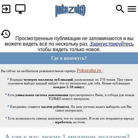
Просмотренные публикации не запоминаются и вы
можете видеть всё по нескольку раз.
Зарегистрируйтесь
чтобы видеть только новое.
Где я нахожусь?
Pokazuha.ru
Вы сейчас на необычном развлекательном сервере
:
Порядка
четверти миллиона публикаций
, разложенных по 270 темам. При таком
огромном выборе каждый найдет что-то интересное для себя. Новые публикации
каждые 5-10 минут
;
Есть
уникальная система запоминания
просмотренного Вами, и отбора для показа
ТОЛЬКО нового материала;
Ежедневно ставятся
тысячи рейтингов
. По ним система может выбирать для Вас
самое интересное;
Есть возможность самому выложить что-то хорошее. И если это понравится народу
-
заработать
на этом;
А где у вас лежит 1 миллион долларов?