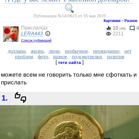
Публикация №1410615 от 16 мая 2019
Картинки
>
Разное
Прислал(a):
10
4
(49)
LERA443
2211
Список публикаций
доллары
,
жизнь
,
люди
,
необычное
,
неожиданно
,
нет
проблем
,
фото
,
разное
,
подсмотрелки
,
позитив
[
]
теги сайта
можете всем не говорить только мне сфоткать и
прислать
1.