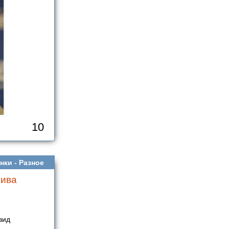
10
нки -
Разное
пива
вид