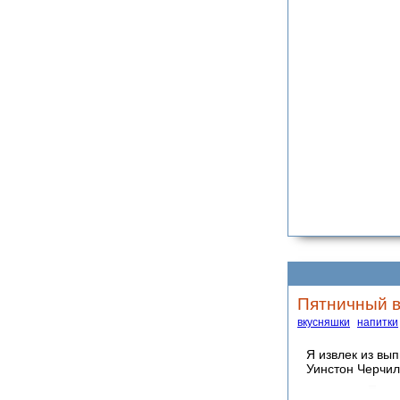
Пятничный в
вкусняшки
напитки
Я извлек из вы
Уинстон Черчи