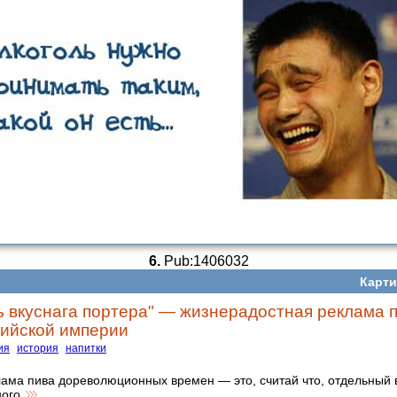
6.
Pub:1406032
Карти
 вкуснага портера" — жизнерадостная реклама 
ийской империи
ия
история
напитки
ама пива дореволюционных времен — это, считай что, отдельный 
ного