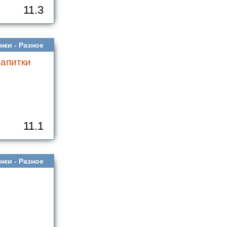
11.3
нки -
Разное
напитки
11.1
нки -
Разное