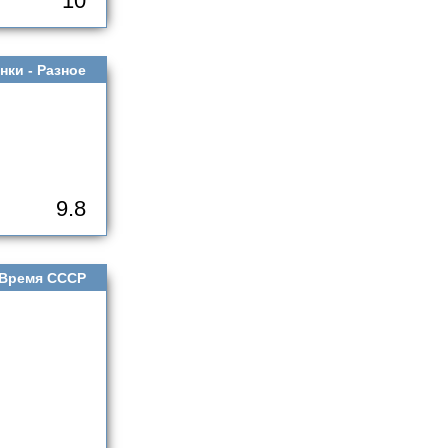
10
нки -
Разное
9.8
Время СССР