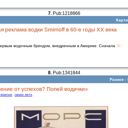
7.
Pub:1218866
Карти
 реклама водки Smirnoff в 60-е годы XX века
 первым водочным брендом, внедренным в Америке. Сначала
8.
Pub:1341844
Разное -
ение от успехов? Попей водички»
тересно
скоро лето