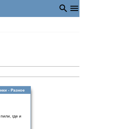
нки -
Разное
пили, где и