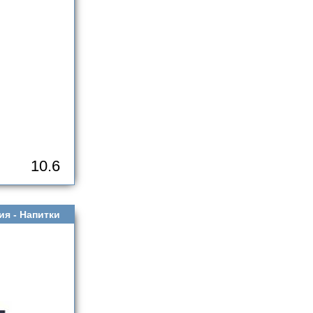
10.6
ия -
Напитки