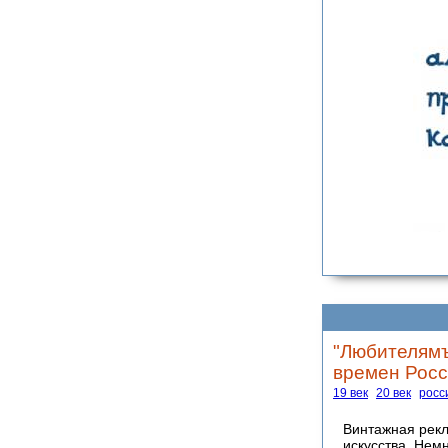
"Любителямъ
времен Росс
19 век
20 век
росс
Винтажная рекл
искусства. Нем