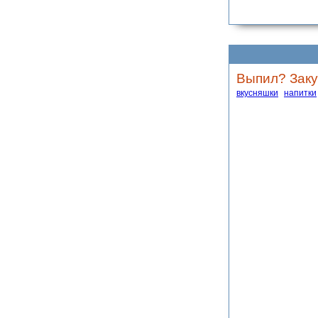
Выпил? Заку
вкусняшки
напитки