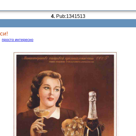
4.
Pub:1341513
си!
просто интересно