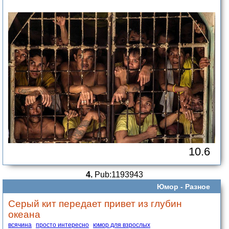
10.6
4.
Pub:1193943
Юмор -
Разное
Серый кит передает привет из глубин
океана
всячина
просто интересно
юмор для взрослых