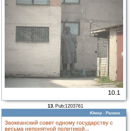
10.1
13.
Pub:1203761
Юмор -
Разное
Заокеанский совет одному государству с
весьма непонятной политикой...