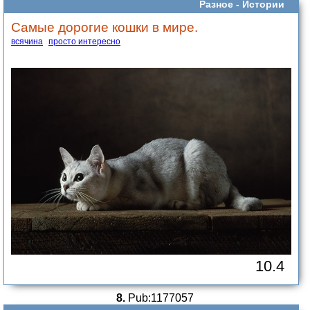
Разное -
Истории
Самые дорогие кошки в мире.
всячина
просто интересно
10.4
8.
Pub:1177057