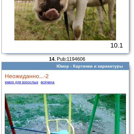
10.1
14.
Pub:1194606
Юмор -
Картинки и карикатуры
Неожиданно...-2
юмор для взрослых
всячина