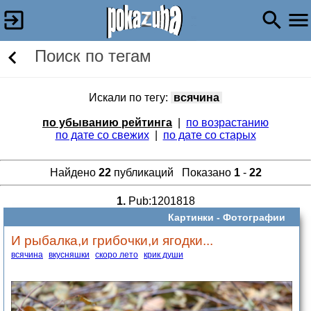
Поиск по тегам
Искали по тегу:
всячина
по убыванию рейтинга
|
по возрастанию
по дате со свежих
|
по дате со старых
Найдено
22
публикаций Показано
1
-
22
1.
Pub:1201818
Картинки -
Фотографии
И рыбалка,и грибочки,и ягодки...
всячина
вкусняшки
скоро лето
крик души