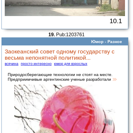
10.1
19.
Pub:1203761
Юмор -
Разное
Заокеанский совет одному государству с
весьма непонятной политикой...
всячина
просто интересно
юмор для взрослых
Природосберегающие технологии не стоят на месте.
Предприимчивые аргентинские ученые разработали