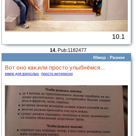
10.1
14.
Pub:1182477
Юмор -
Разное
Вот оно как,или просто улыбнёмся...
юмор для взрослых
просто интересно