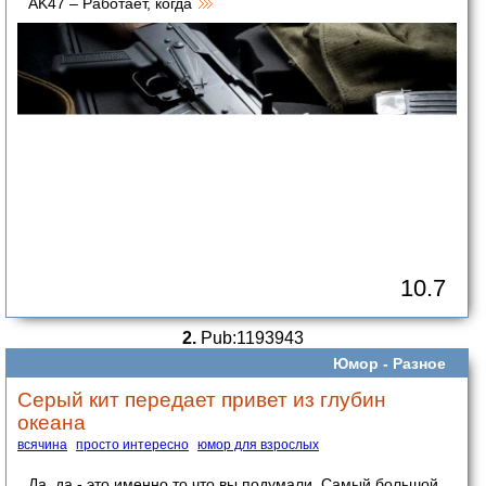
AK47 – Работает, когда
10.7
2.
Pub:1193943
Юмор -
Разное
Серый кит передает привет из глубин
океана
всячина
просто интересно
юмор для взрослых
Да, да - это именно то что вы подумали. Самый большой