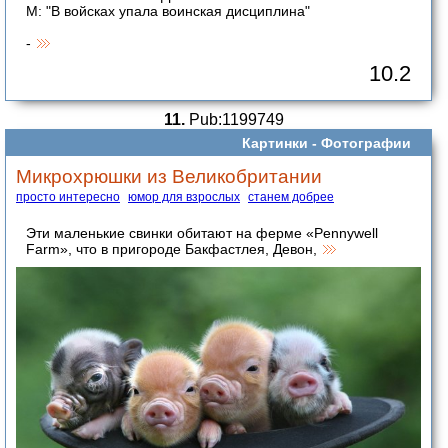
М: "В войсках упала воинская дисциплина"
-
10.2
11.
Pub:1199749
Картинки -
Фотографии
Микрохрюшки из Великобритании
просто интересно
юмор для взрослых
станем добрее
Эти маленькие свинки обитают на ферме «Pennywell
Farm», что в пригороде Бакфастлея, Девон,