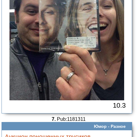
10.3
7.
Pub:1181311
Юмор -
Разное
Аукцион поношенных трусиков...