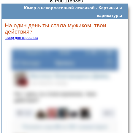
8.
Pub:1185380
Юмор с ненормативной лексикой -
Картинки и
карикатуры
На один день ты стала мужиком, твои
действия?
юмор для взрослых