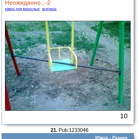
Неожиданно...-2
юмор для взрослых
всячина
10
21.
Pub:1233046
Юмор -
Разное