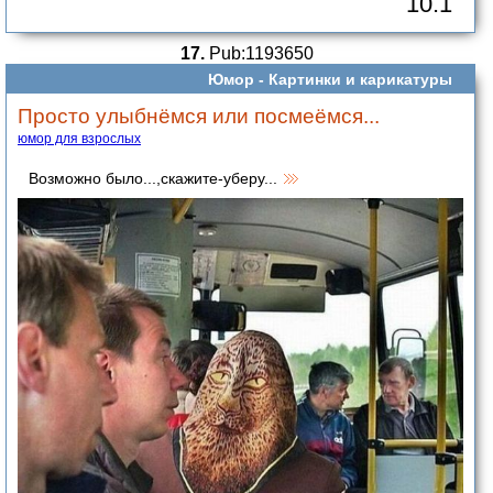
10.1
17.
Pub:1193650
Юмор -
Картинки и карикатуры
Просто улыбнёмся или посмеёмся...
юмор для взрослых
Возможно было...,скажите-уберу...