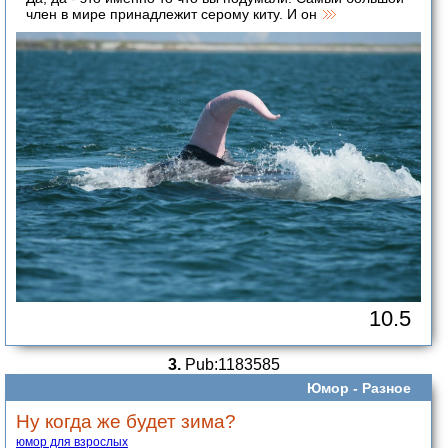
член в мире принадлежит серому киту. И он
10.5
3.
Pub:1183585
Юмор -
Разное
Ну когда же будет зима?
юмор для взрослых