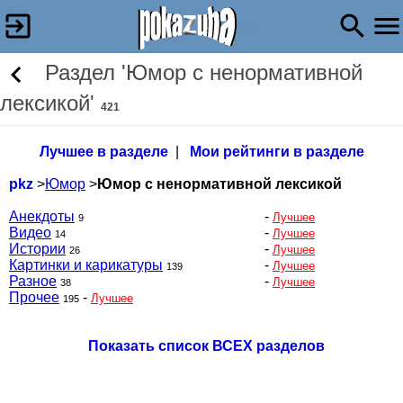
Раздел 'Юмор с ненормативной
лексикой'
421
Лучшее в разделе
|
Мои рейтинги в разделе
pkz
>
Юмор
>
Юмор с ненормативной лексикой
Анекдоты
-
Лучшее
9
Видео
-
Лучшее
14
Истории
-
Лучшее
26
Картинки и карикатуры
-
Лучшее
139
Разное
-
Лучшее
38
Прочее
-
Лучшее
195
Показать список ВСЕХ разделов