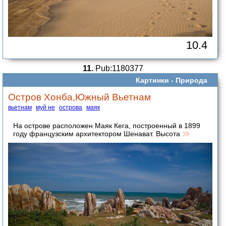
10.4
11.
Pub:1180377
Картинки -
Природа
Остров Хонба,Южный Вьетнам
вьетнам
муй не
острова
маяк
На острове расположен Маяк Кега, построенный в 1899
году французским архитектором Шенават. Высота