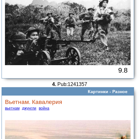
9.8
4.
Pub:1241357
Картинки -
Разное
Вьетнам. Кавалерия
вьетнам
джунгли
война