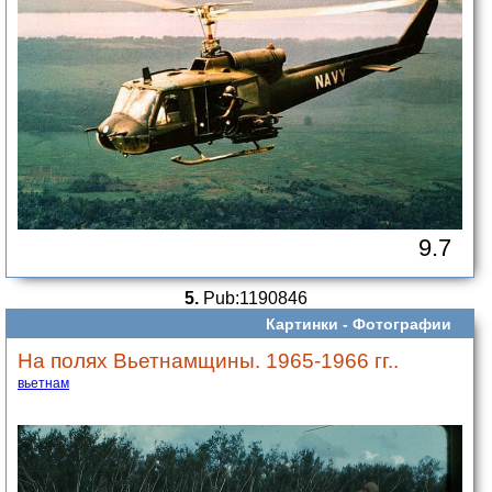
9.7
5.
Pub:1190846
Картинки -
Фотографии
На полях Вьетнамщины. 1965-1966 гг..
вьетнам