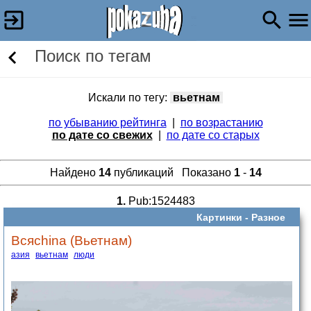
Поиск по тегам
Искали по тегу:
вьетнам
по убыванию рейтинга
|
по возрастанию
по дате со свежих
|
по дате со старых
Найдено
14
публикаций Показано
1
-
14
1.
Pub:1524483
Картинки -
Разное
Всяchina (Вьетнам)
азия
вьетнам
люди