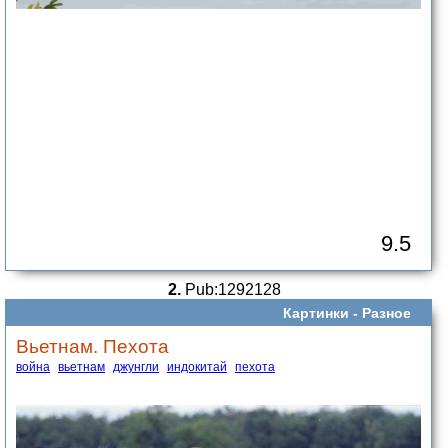
9.5
2.
Pub:1292128
Картинки -
Разное
Вьетнам. Пехота
война
вьетнам
джунгли
индокитай
пехота