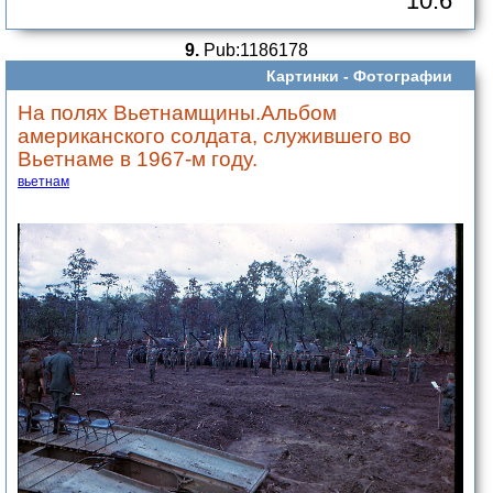
10.6
9.
Pub:1186178
Картинки -
Фотографии
На полях Вьетнамщины.Альбом
американского солдата, служившего во
Вьетнаме в 1967-м году.
вьетнам