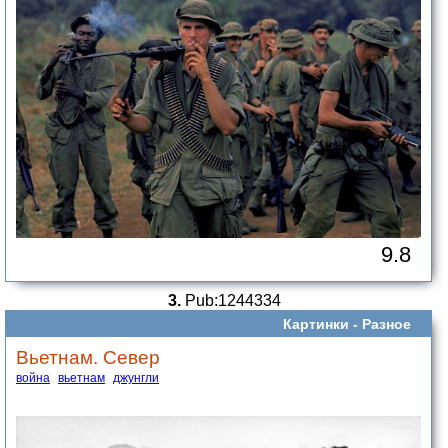
9.8
3.
Pub:1244334
Картинки -
Разное
Вьетнам. Север
война
вьетнам
джунгли