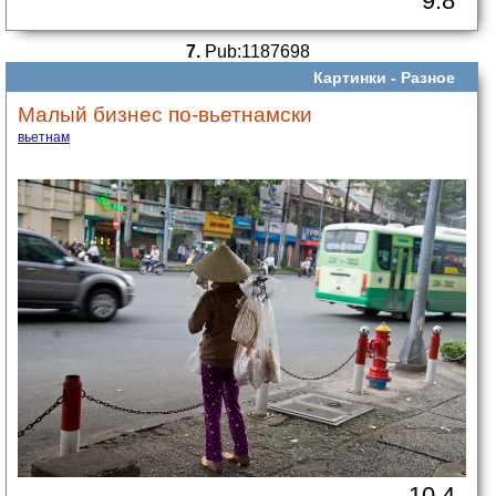
9.8
7.
Pub:1187698
Картинки -
Разное
Малый бизнес по-вьетнамски
вьетнам
10.4