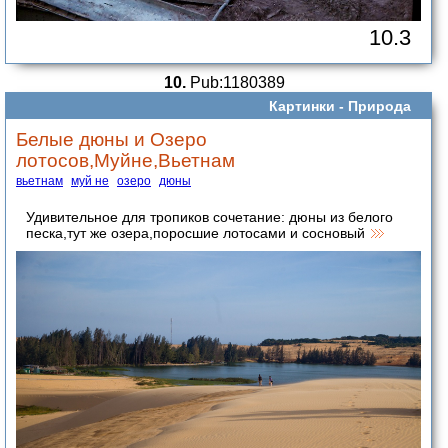
10.3
10.
Pub:1180389
Картинки -
Природа
Белые дюны и Озеро
лотосов,Муйне,Вьетнам
вьетнам
муй не
озеро
дюны
Удивительное для тропиков сочетание: дюны из белого
песка,тут же озера,поросшие лотосами и сосновый