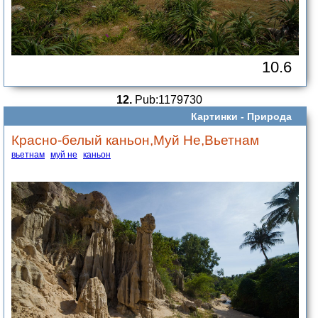
10.6
12.
Pub:1179730
Картинки -
Природа
Красно-белый каньон,Муй Не,Вьетнам
вьетнам
муй не
каньон