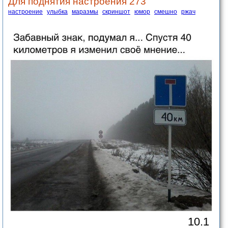
Для поднятия настроения 273
настроение
улыбка
маразмы
скриншот
юмор
смешно
ржач
10.1