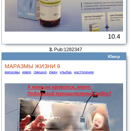
10.4
3.
Pub:1282347
Юмор
МАРАЗМЫ ЖИЗНИ 9
маразмы
юмор
смешно
ржач
улыбка
настроение