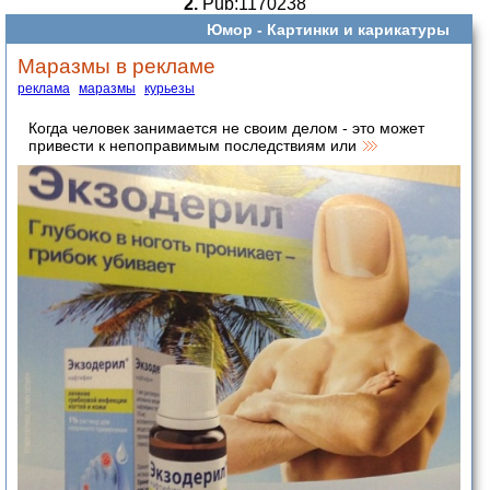
2.
Pub:1170238
Юмор -
Картинки и карикатуры
Маразмы в рекламе
реклама
маразмы
курьезы
Когда человек занимается не своим делом - это может
привести к непоправимым последствиям или