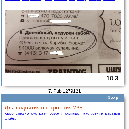
10.3
7.
Pub:1279121
Юмор
Для поднятия настроения 265
юмор
смешно
смс
ржач
соцсети
скриншот
настроение
маразмы
улыбка