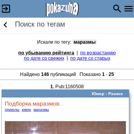
Поиск по тегам
Искали по тегу:
маразмы
по убыванию рейтинга
|
по возрастанию
по дате со свежих
|
по дате со старых
Найдено
146
публикаций Показано
1
-
25
1.
Pub:1160508
Юмор -
Разное
Подборка маразмов.
приколы
юмор
маразмы