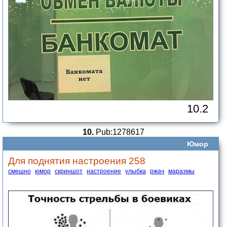
10.2
10.
Pub:1278617
Юмор
Для поднятия настроения 258
смешно
юмор
скриншот
настроение
улыбка
ржач
маразмы