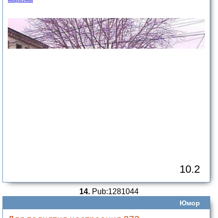
10.2
14.
Pub:1281044
Юмор