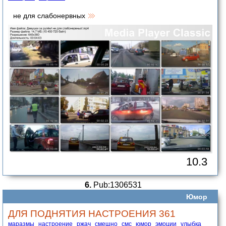
не для слабонервных
10.3
6.
Pub:1306531
Юмор
ДЛЯ ПОДНЯТИЯ НАСТРОЕНИЯ 361
маразмы
настроение
ржач
смешно
смс
юмор
эмоции
улыбка