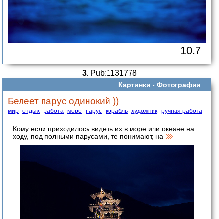
10.7
3.
Pub:1131778
Картинки -
Фотографии
Белеет парус одинокий ))
мир
отдых
работа
море
парус
корабль
художник
ручная работа
Кому если приходилось видеть их в море или океане на
ходу, под полными парусами, те понимают, на