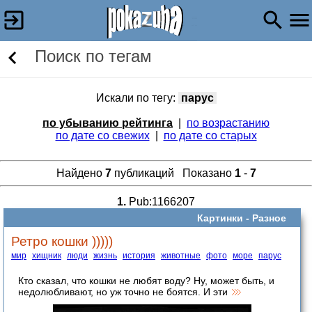
Поиск по тегам
Искали по тегу:
парус
по убыванию рейтинга
|
по возрастанию
по дате со свежих
|
по дате со старых
Найдено
7
публикаций Показано
1
-
7
1.
Pub:1166207
Картинки -
Разное
Ретро кошки )))))
мир
хищник
люди
жизнь
история
животные
фото
море
парус
Кто сказал, что кошки не любят воду? Ну, может быть, и
недолюбливают, но уж точно не боятся. И эти