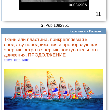
11
2.
Pub:1092951
Картинки -
Разное
Ткань или пластина, прикрепляемая к
средству передвижения и преобразующая
энергию ветра в энергию поступательного
движения. ПРОДОЛЖЕНИЕ
парус
яхта
море