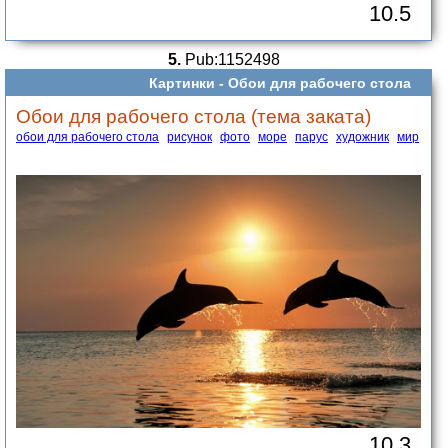
10.5
5.
Pub:1152498
Картинки -
Обои для рабочего стола
Обои для рабочего стола (тема заката)
обои для рабочего стола
рисунок
фото
море
парус
художник
мир
10.3