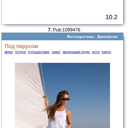
10.2
7.
Pub:1099476
Фотоэротика -
Брюнетки
Под парусом
море
отпуск
путешествие
закат
маленькая грудь
яхта
парус