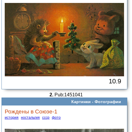
10.9
2.
Pub:1451041
Картинки -
Фотографии
Рождены в Союзе-1
история
ностальгия
ссср
фото