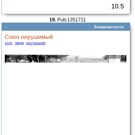
10.5
19.
Pub:1351711
Знаменитости
Союз нерушимый
ссср
люди
ностальгия