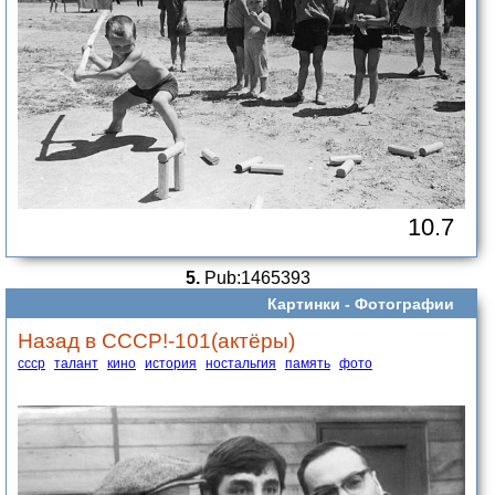
10.7
5.
Pub:1465393
Картинки -
Фотографии
Назад в СССР!-101(актёры)
ссср
талант
кино
история
ностальгия
память
фото