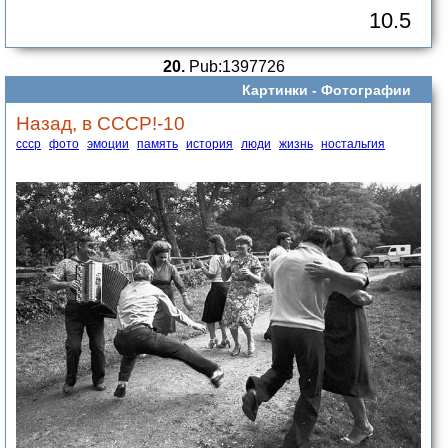
10.5
20.
Pub:1397726
Картинки -
Фотографии
Назад, в СССР!-10
ссср
фото
эмоции
память
история
люди
жизнь
ностальгия