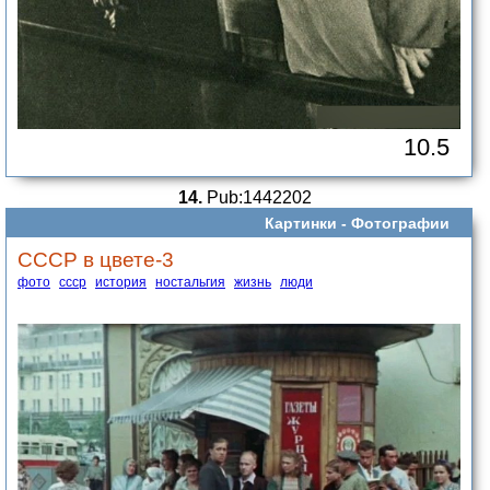
10.5
14.
Pub:1442202
Картинки -
Фотографии
СССР в цвете-3
фото
ссср
история
ностальгия
жизнь
люди