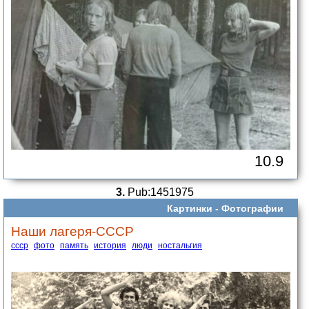
10.9
3.
Pub:1451975
Картинки -
Фотографии
Наши лагеря-СССР
ссср
фото
память
история
люди
ностальгия