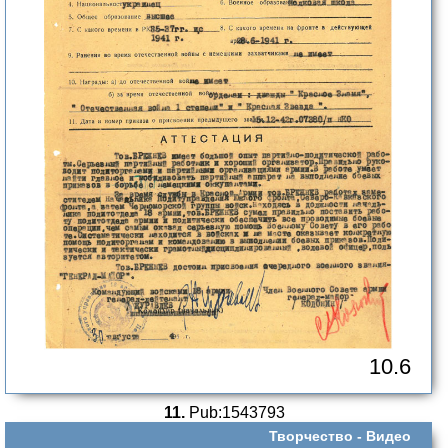
10.6
11.
Pub:1543793
Творчество -
Видео