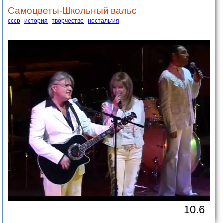
Самоцветы-Школьный вальс
ссср
история
творчество
ностальгия
10.6