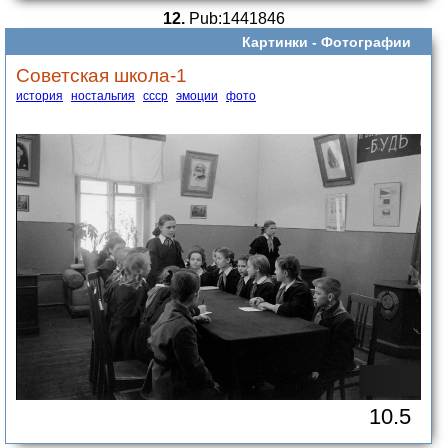
12.
Pub:1441846
Картинки -
Фотографии
Советская школа-1
история
ностальгия
ссср
эмоции
фото
10.5