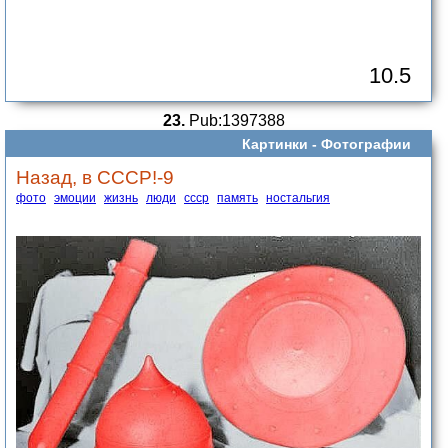
10.5
23.
Pub:1397388
Картинки -
Фотографии
Назад, в СССР!-9
фото
эмоции
жизнь
люди
ссср
память
ностальгия