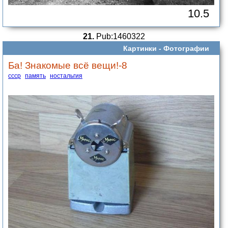
10.5
21.
Pub:1460322
Картинки -
Фотографии
Ба! Знакомые всё вещи!-8
ссср
память
ностальгия