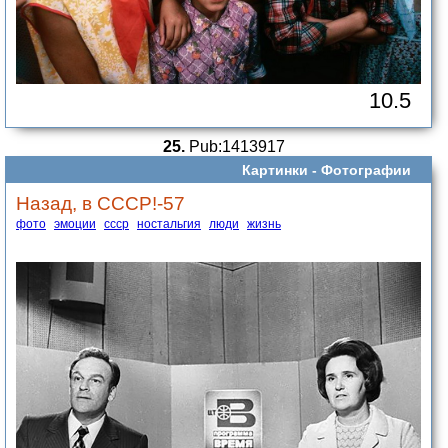
10.5
25.
Pub:1413917
Картинки -
Фотографии
Назад, в СССР!-57
фото
эмоции
ссср
ностальгия
люди
жизнь