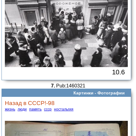
10.6
7.
Pub:1460321
Картинки -
Фотографии
Назад в СССР!-98
жизнь
люди
память
ссср
ностальгия