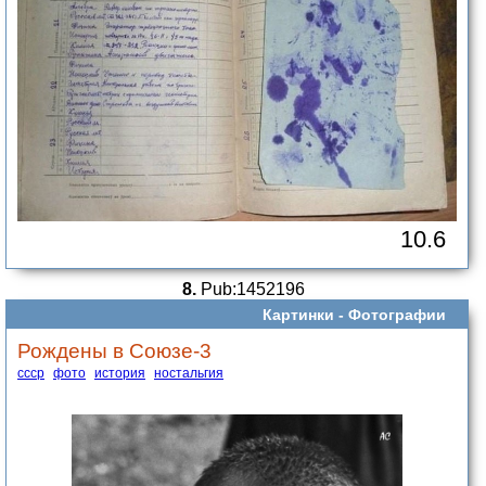
10.6
8.
Pub:1452196
Картинки -
Фотографии
Рождены в Союзе-3
ссср
фото
история
ностальгия