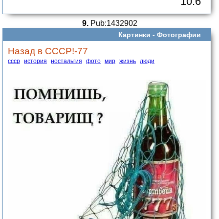
10.6
9.
Pub:1432902
Картинки -
Фотографии
Назад в СССР!-77
ссср
история
ностальгия
фото
мир
жизнь
люди