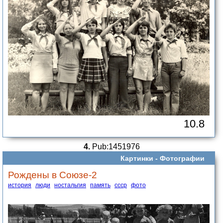
10.8
4.
Pub:1451976
Картинки -
Фотографии
Рождены в Союзе-2
история
люди
ностальгия
память
ссср
фото