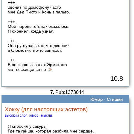
+++
Звонят по домофону часто
мне Дед Пихто и Конь в пальто.
+++
Мой парень гей, как оказалось.
Я охренел, когда узнал.
+++
Она ругнулась так, что дворник
в блокнотик что-то записал.
+++
В роскошных залах Эрмитажа
мат восхищенья не
10.8
7.
Pub:1373044
Юмор -
Стишки
Хокку (для настоящих эстетов)
высокий слог
юмор
мысли
Я спросил у сакуры,
Где та гейша, которая разбила мне сердце.