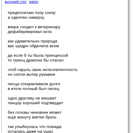
высокий слог
юмор
предпочитаю позу снизу
а одеялко наверху
вчера сходил к ветеринару
дефабержировал кота
как удивительно природа
вас щедро обделила всем
да если б ты была принцессой
то принц дракона бы спасал
чтоб скрыть свою интеллигентность
он сопли вытер рукавом
песца откармливали долго
в итоге полный был песец
одно другому не мешает
танцор хороший подтвердит
без головы чиновник может
ещё минуту взятки брать
так улыбнулась что помада
осталась даже на ушах