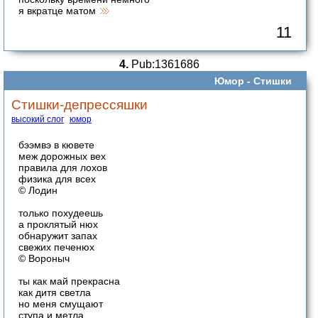
я вкратце матом
11
4.
Pub:1361686
Юмор -
Стишки
Стишки-депрессяшки
высокий слог
юмор
бээмвэ в кювете
меж дорожных вех
правила для лохов
физика для всех
© Лодин
только похудеешь
а проклятый нюх
обнаружит запах
свежих печенюх
© Вороныч
ты как май прекрасна
как дитя светла
но меня смущают
ступа и метла