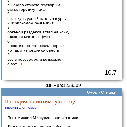
5.
вы скоро станете поджарым
сказал еретику палач
6.
я как культурный плюнул в урну
и избиркомом был избит
7.
больной разделся встал на койку
сказал я маятник фуко
8.
проктолог долго нюхал персик
но так и не решился съесть
9.
всё в невесомости возможно
а вот
10.7
10.
Pub:1239309
Юмор -
Стишки
Пародия на интимную тему
высокий слог
юмор
Поэт Михаил Мишурис написал стихи:
Был в интиме он огненно бурным,