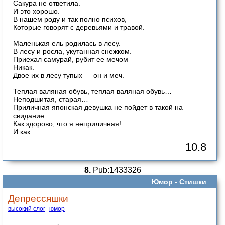
Сакура не ответила.
И это хорошо.
В нашем роду и так полно психов,
Которые говорят с деревьями и травой.
Маленькая ель родилась в лесу.
В лесу и росла, укутанная снежком.
Приехал самурай, рубит ее мечом
Никак.
Двое их в лесу тупых — он и меч.
Теплая валяная обувь, теплая валяная обувь…
Неподшитая, старая…
Приличная японская девушка не пойдет в такой на
свидание.
Как здорово, что я неприличная!
И как
10.8
8.
Pub:1433326
Юмор -
Стишки
Депрессяшки
высокий слог
юмор