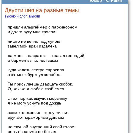
Юмор -
Стишки
Двустишия на разные темы
высокий слог
мысли
пришли альцгеймер с паркинсоном
и долго руку мне трясли
ништо не вечно под луною
завёл мой врач издалека
«а мне — насрать» — сказал геннадий,
и бармен выполнил заказ
куда колоть сестра спросила
в затылок буркнул колобок
Ты присылаешь двадцать скобок.
О, как же я люблю твой смех.
с тех пор как выучил морзянку
я не могу уснуть под дождь
всем кто окончил школу жизни
вручают мраморный диплом
не слушай внутренний свой голос
он тут снаружи не бывал