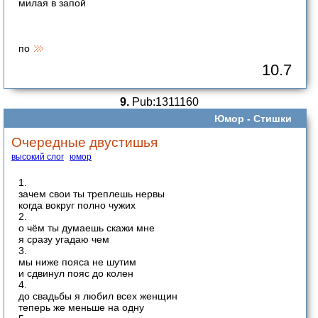
милая в запой
по
10.7
9.
Pub:1311160
Юмор -
Стишки
Очередные двустишья
высокий слог
юмор
1.
зачем свои ты треплешь нервы
когда вокруг полно чужих
2.
о чём ты думаешь скажи мне
я сразу угадаю чем
3.
мы ниже пояса не шутим
и сдвинул пояс до колен
4.
до свадьбы я любил всех женщин
теперь же меньше на одну