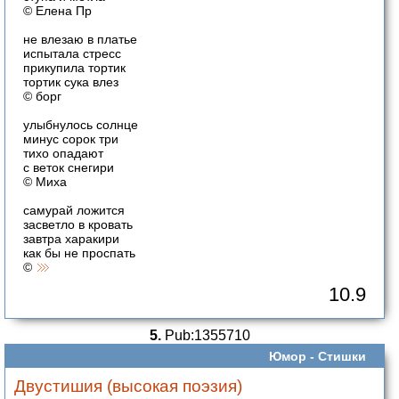
© Елена Пр
не влезаю в платье
испытала стресс
прикупила тортик
тортик сука влез
© борг
улыбнулось солнце
минус сорок три
тихо опадают
с веток снегири
© Миха
самурай ложится
засветло в кровать
завтра харакири
как бы не проспать
©
10.9
5.
Pub:1355710
Юмор -
Стишки
Двустишия (высокая поэзия)