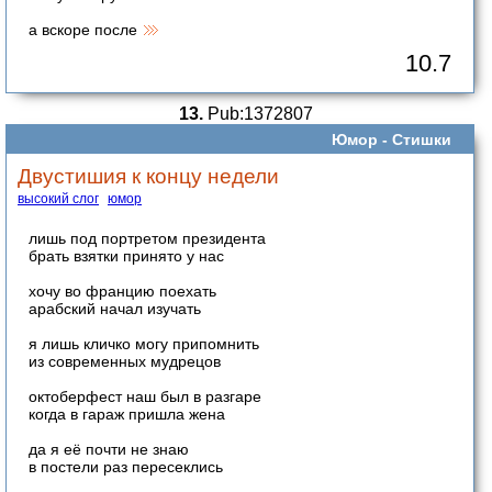
а вскоре после
10.7
13.
Pub:1372807
Юмор -
Стишки
Двустишия к концу недели
высокий слог
юмор
лишь под портретом президента
брать взятки принято у нас
хочу во францию поехать
арабский начал изучать
я лишь кличко могу припомнить
из современных мудрецов
октоберфест наш был в разгаре
когда в гараж пришла жена
да я её почти не знаю
в постели раз пересеклись