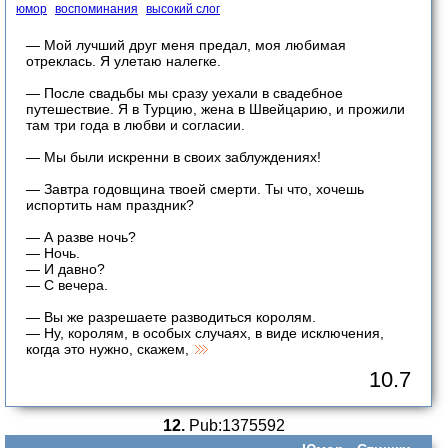
юмор
воспоминания
высокий слог
— Мой лучший друг меня предал, моя любимая
отреклась. Я улетаю налегке.
— После свадьбы мы сразу уехали в свадебное
путешествие. Я в Турцию, жена в Швейцарию, и прожили
там три года в любви и согласии.
— Мы были искренни в своих заблуждениях!
— Завтра годовщина твоей смерти. Ты что, хочешь
испортить нам праздник?
— А разве ночь?
— Ночь.
— И давно?
— С вечера.
— Вы же разрешаете разводиться королям.
— Ну, королям, в особых случаях, в виде исключения,
когда это нужно, скажем,
10.7
12.
Pub:1375592