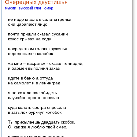
Очередных двустишья
мысли
высокий слог
юмор
не надо класть в салаты гренки
они царапают лицо
почти пришли сказал сусанин
кокос срывая на ходу
посредством головокруженья
передвигался колобок
«а мне – насрать» - сказал геннадий,
и бармен выполнил заказ
идите в баню а оттуда
на самолет и в ленинград
я не хотела вас обидеть
случайно просто повезло
куда колоть сестра спросила
в затылок буркнул колобок
Ты присылаешь двадцать скобок.
О, как же я люблю твой смех.
поскольку времени немного