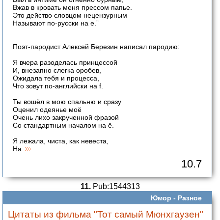
Вжав в кровать меня прессом папье.
Это действо словцом нецензурным
Называют по-русски на е.”
Поэт-пародист Алексей Березин написал пародию:
Я вчера разоделась принцессой
И, внезапно слегка оробев,
Ожидала тебя и процесса,
Что зовут по-английски на f.
Ты вошёл в мою спальню и сразу
Оценил одеянье моё
Очень лихо закрученной фразой
Со стандартным началом на ё.
Я лежала, чиста, как невеста,
На
10.7
11.
Pub:1544313
Юмор -
Разное
Цитаты из фильма "Тот самый Мюнхгаузен"