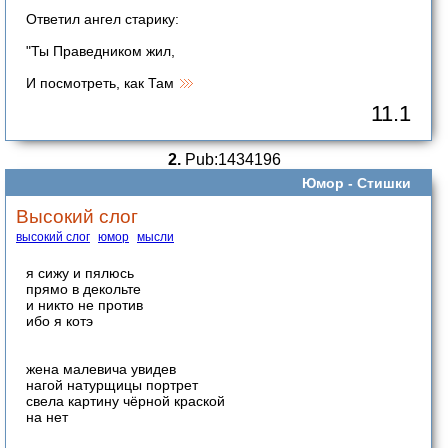
Ответил ангел старику:
"Ты Праведником жил,
И посмотреть, как Там
11.1
2.
Pub:1434196
Юмор -
Стишки
Высокий слог
высокий слог
юмор
мысли
я сижу и пялюсь
прямо в декольте
и никто не против
ибо я котэ
жена малевича увидев
нагой натурщицы портрет
свела картину чёрной краской
на нет