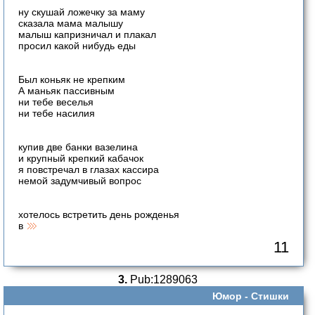
ну скушай ложечку за маму
сказала мама малышу
малыш капризничал и плакал
просил какой нибудь еды
Был коньяк не крепким
А маньяк пассивным
ни тебе веселья
ни тебе насилия
купив две банки вазелина
и крупный крепкий кабачок
я повстречал в глазах кассира
немой задумчивый вопрос
хотелось встретить день рожденья
в
11
3.
Pub:1289063
Юмор -
Стишки