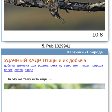
10.8
5.
Pub:1329941
Картинки -
Природа
УДАЧНЫЙ КАДР. Птицы и их добыча.
добыча
времена года
родина
река
путешествия
птицы
природа
полёт
охота
озеро
На эту же тему есть ещё