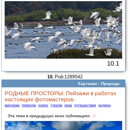
10.1
10.
Pub:1289542
Картинки -
Природа
РОДНЫЕ ПРОСТОРЫ. Пейзажи в работах
настоящих фотомастеров.
картинки
природа
озеро
туризм
река
путешествия
родина
Эта тема в предыдущих моих публикациях: