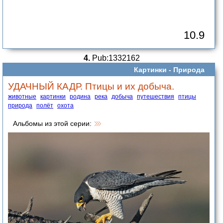
10.9
4.
Pub:1332162
Картинки -
Природа
УДАЧНЫЙ КАДР. Птицы и их добыча.
животные
картинки
родина
река
добыча
путешествия
птицы
природа
полёт
охота
Альбомы из этой серии: