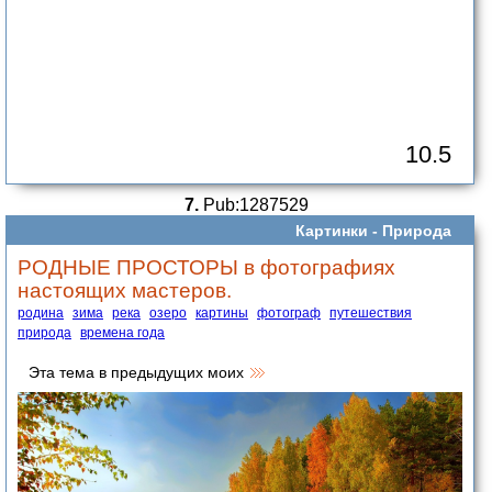
10.5
7.
Pub:1287529
Картинки -
Природа
РОДНЫЕ ПРОСТОРЫ в фотографиях
настоящих мастеров.
родина
зима
река
озеро
картины
фотограф
путешествия
природа
времена года
Эта тема в предыдущих моих