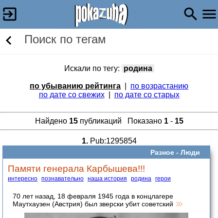
Поиск по тегам
Искали по тегу:
родина
по убыванию рейтинга
|
по возрастанию
по дате со свежих
|
по дате со старых
Найдено
15
публикаций Показано
1
-
15
1.
Pub:1295854
Разное -
Люди
Памяти генерала Карбышева!!!
интересно
познавательно
наша история
родина
герои
70 лет назад, 18 февраля 1945 года в концлагере
Маутхаузен (Австрия) был зверски убит советский