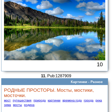
10
11.
Pub:1287909
Картинки -
Разное
РОДНЫЕ ПРОСТОРЫ. Мосты, мостики,
мосточки.
мост
путешествия
природа
картинки
времена года
города
река
зима
мосты
родина