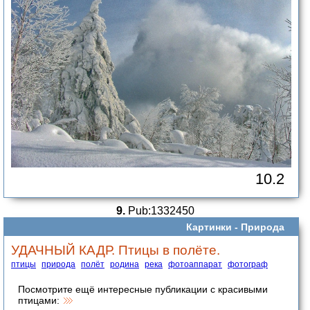
10.2
9.
Pub:1332450
Картинки -
Природа
УДАЧНЫЙ КАДР. Птицы в полёте.
птицы
природа
полёт
родина
река
фотоаппарат
фотограф
Посмотрите ещё интересные публикации с красивыми
птицами: