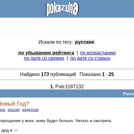
Искали по тегу:
русские
по убыванию рейтинга
|
по возрастанию
по дате со свежих
|
по дате со старых
Найдено
173
публикаций Показано
1
-
25
1.
Pub:1187132
Разн
Новый Год?
знь
россия
родители
прощения у всех, кому будет больно. Читать и смотреть.
 дед и