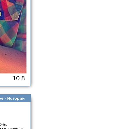
10.8
ое -
Истории
очь,
мы с дочерью