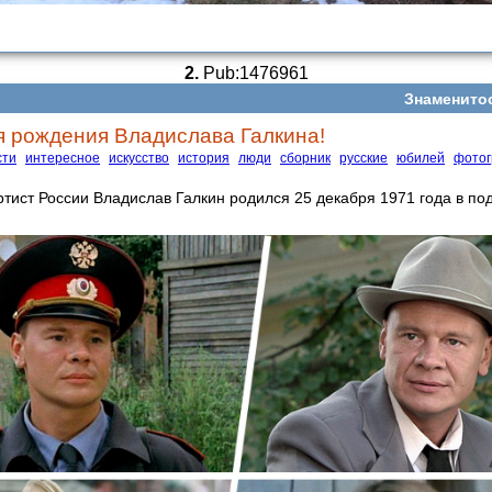
2.
Pub:1476961
Знаменито
ня рождения Владислава Галкина!
сти
интересное
искусство
история
люди
сборник
русские
юбилей
фото
тист России Владислав Галкин родился 25 декабря 1971 года в п