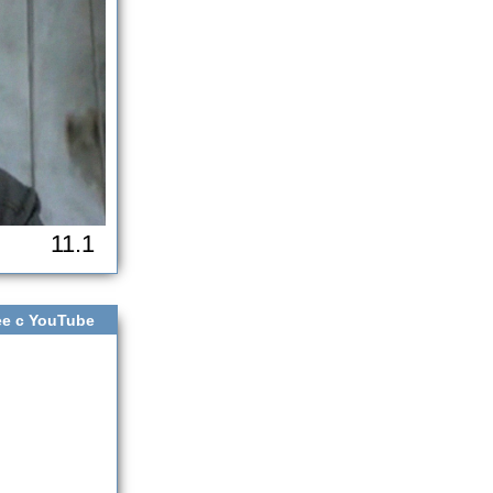
11.1
е с YouTube