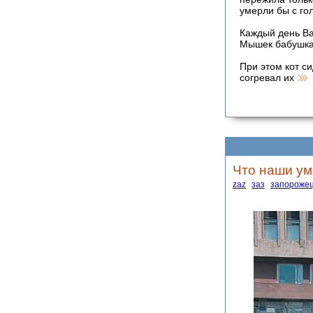
умерли бы с гол
Каждый день Ва
Мышек бабушка 
При этом кот с
согревал их
Что наши ум
zaz
заз
запороже