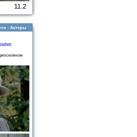
11.2
сти -
Актеры
графии
одмосковном