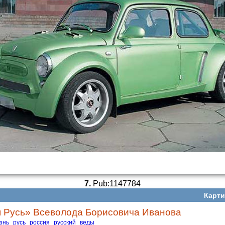
7.
Pub:1147784
Карти
 Русь» Всеволода Борисовича Иванова
знь
русь
россия
русский
веды