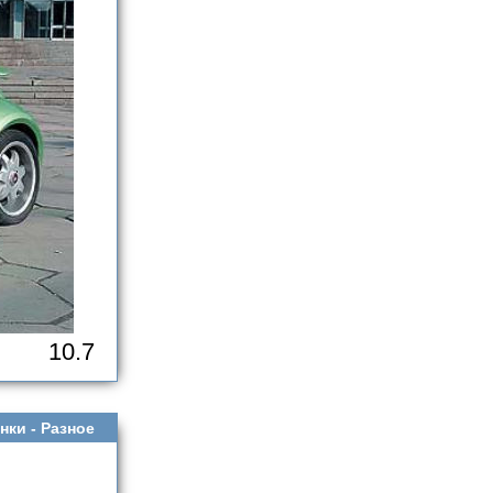
10.7
нки -
Разное