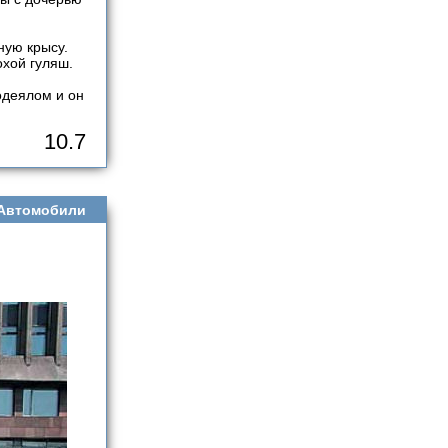
ную крысу.
охой гуляш.
одеялом и он
10.7
Автомобили