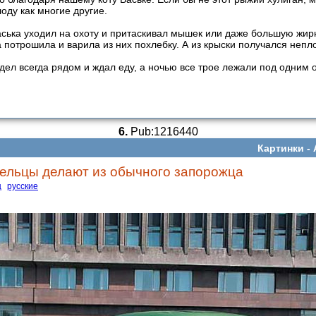
оду как многие другие.
ська уходил на охоту и притаскивал мышек или даже большую жир
потрошила и варила из них похлебку. А из крыски получался непл
идел всегда рядом и ждал еду, а ночью все трое лежали под одним 
6.
Pub:1216440
Картинки -
ельцы делают из обычного запорожца
ц
русские