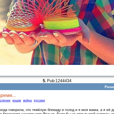
5.
Pub:1244434
Разн
ремя...
коление
кошки
война
русские
гда говорила, что тяжёлую блокаду и голод и я моя мама, а я её д
о благодаря нашему коту Ваське. Если бы не этот рыжий хулиган, 