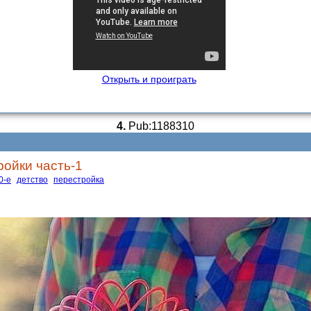
Открыть и проиграть
4.
Pub:1188310
ройки часть-1
0-е
детство
перестройка