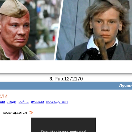
3.
Pub:1272170
Лучше
ели
жие
люди
война
русские
последствия
 посвящается