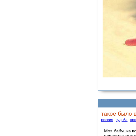
такое было в
россия
судьба
по
Моя бабушка все
пережила тольк