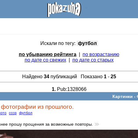
Искали по тегу:
футбол
по убыванию рейтинга
|
по возрастанию
по дате со свежих
|
по дате со старых
Найдено
34
публикаций Показано
1
-
25
1.
Pub:1328066
Картинки -
фотографии из прошлого.
ото
ссср
футбол
ранее прошу прощения за возможные повторы.