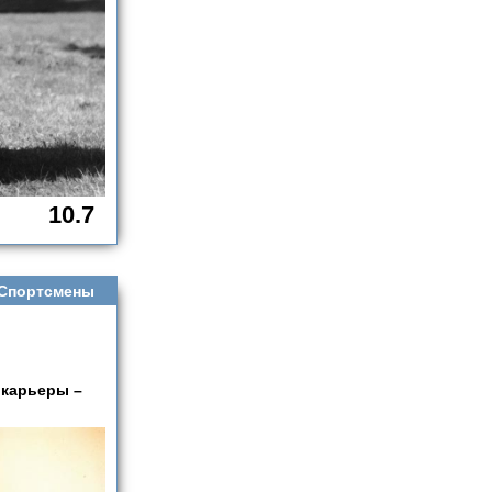
10.7
Спортсмены
 карьеры –