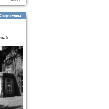
Спортсмены
арный