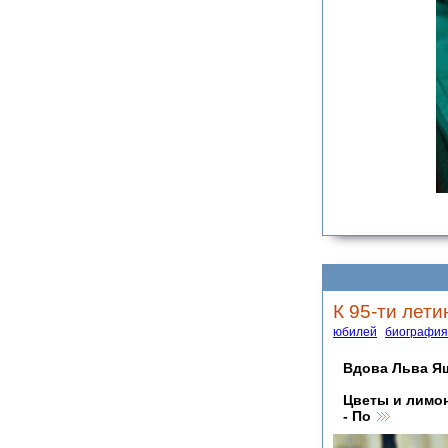
К 95-ти лети
юбилей
биография
Вдова Льва Яш
Цветы и лимо
- По