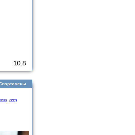
10.8
Спортсмены
тика
ссср