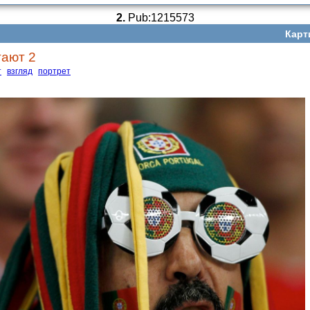
2.
Pub:1215573
Карт
ают 2
т
взгляд
портрет