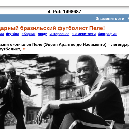
4.
Pub:1498687
Знаменитости -
дарный бразильский футболист Пеле!
ии
футбол
сборник
люди
интересное
знаменитости
биография
жизни скончался Пеле (Эдсон Арантес до Насименто) – легенд
футболист,