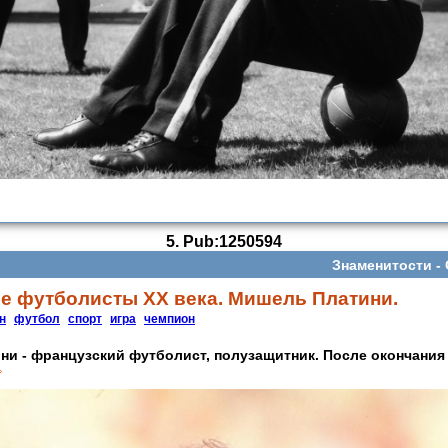
5.
Pub:1250594
Знаменитости -
е футболисты ХХ века. Мишель Платини.
н
футбол
спорт
игра
чемпион
и - французский футболист, полузащитник. После окончания