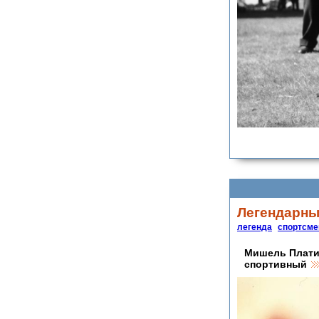
Легендарны
легенда
спортсме
Мишель Платин
спортивный