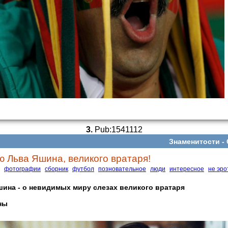
3.
Pub:1541112
Знаменитости -
ю Льва Яшина, великого вратаря!
фотографии
сборник
футбол
позновательное
люди
интересное
не эро
ина - о невидимых миру слезах великого вратаря
ны