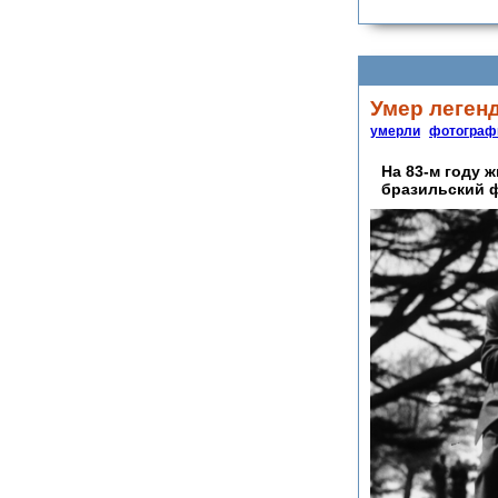
Умер леген
умерли
фотограф
На 83-м году 
бразильский 