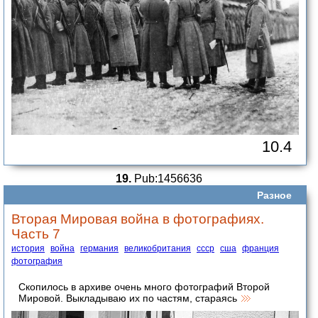
10.4
19.
Pub:1456636
Разное
Вторая Мировая война в фотографиях.
Часть 7
история
война
германия
великобритания
ссср
сша
франция
фотография
Скопилось в архиве очень много фотографий Второй
Мировой. Выкладываю их по частям, стараясь