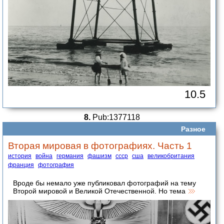
10.5
8.
Pub:1377118
Разное
Вторая мировая в фотографиях. Часть 1
история
война
германия
фашизм
ссср
сша
великобритания
франция
фотография
Вроде бы немало уже публиковал фотографий на тему
Второй мировой и Великой Отечественной. Но тема