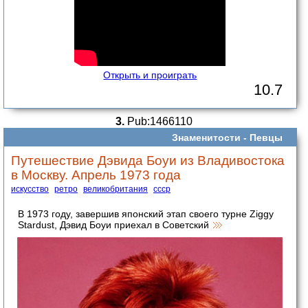
Открыть и проиграть
10.7
3.
Pub:1466110
Знаменитости -
Певцы
Путешествие Дэвида Боуи из Владивостока
в Москву. Апрель 1973 года
искусство
ретро
великобритания
ссср
В 1973 году, завершив японский этап своего турне Ziggy
Stardust, Дэвид Боуи приехал в Советский