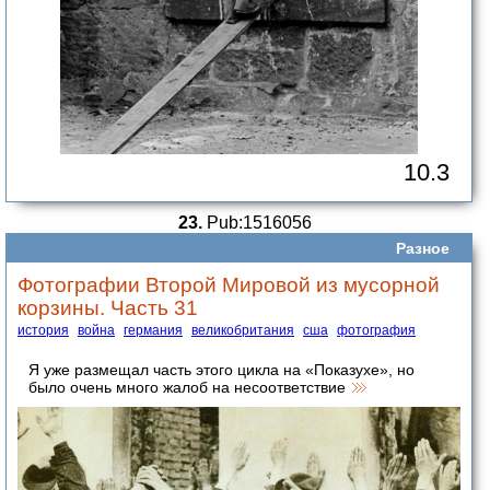
10.3
23.
Pub:1516056
Разное
Фотографии Второй Мировой из мусорной
корзины. Часть 31
история
война
германия
великобритания
сша
фотография
Я уже размещал часть этого цикла на «Показухе», но
было очень много жалоб на несоответствие