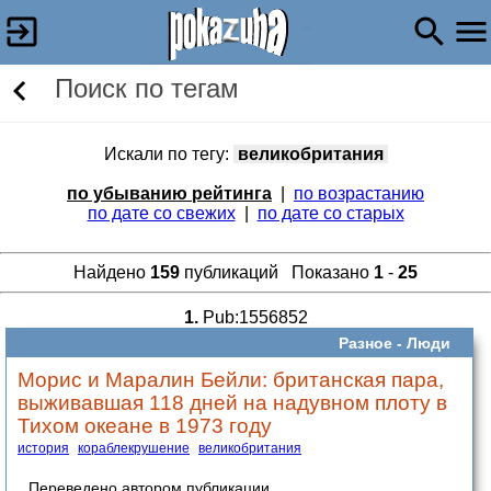
Поиск по тегам
Искали по тегу:
великобритания
по убыванию рейтинга
|
по возрастанию
по дате со свежих
|
по дате со старых
Найдено
159
публикаций Показано
1
-
25
1.
Pub:1556852
Разное -
Люди
Морис и Маралин Бейли: британская пара,
выживавшая 118 дней на надувном плоту в
Тихом океане в 1973 году
история
кораблекрушение
великобритания
Переведено автором публикации.