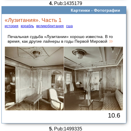
4.
Pub:1435179
Картинки -
Фотографии
«Лузитания». Часть 1
история
корабль
великобритания
сша
Печальная судьба «Лузитании» хорошо известна. В то
время, как другие лайнеры в годы Первой Мировой
10.6
5.
Pub:1499335