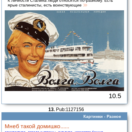
К личности Сталина люди относятся по-разному. Есть
ярые сталинисты, есть воинствующие
10.5
13.
Pub:1127156
Картинки -
Разное
Мнеб такой домишко......