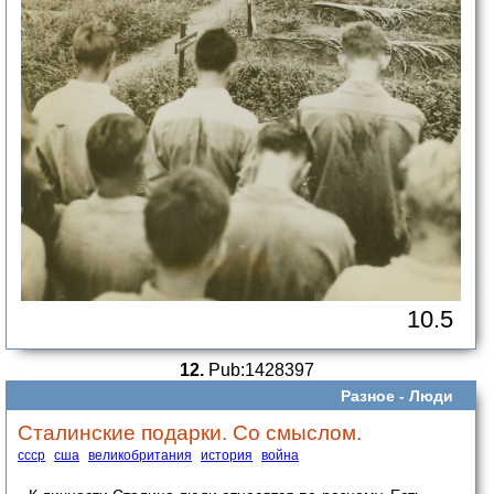
10.5
12.
Pub:1428397
Разное -
Люди
Сталинские подарки. Со смыслом.
ссср
сша
великобритания
история
война