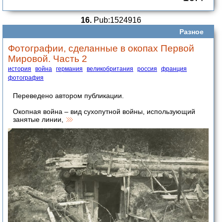
16.
Pub:1524916
Разное
Фотографии, сделанные в окопах Первой
Мировой. Часть 2
история
война
германия
великобритания
россия
франция
фотография
Переведено автором публикации.
Окопная война – вид сухопутной войны, использующий
занятые линии,