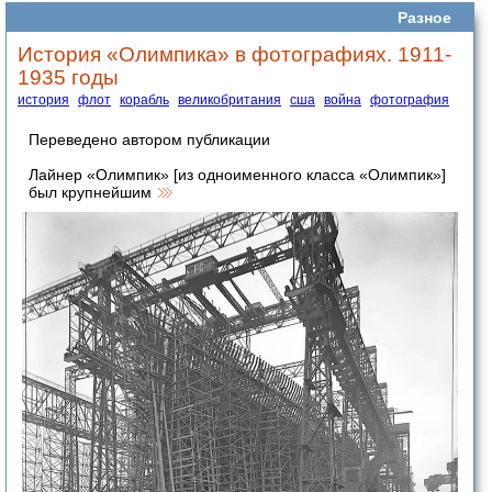
Разное
История «Олимпика» в фотографиях. 1911-
1935 годы
история
флот
корабль
великобритания
сша
война
фотография
Переведено автором публикации
Лайнер «Олимпик» [из одноименного класса «Олимпик»]
был крупнейшим