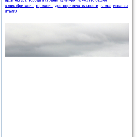
архитектура
города и страны
культура
искусство башня
великобритания
германия
достопримечательности
замки
испания
италия