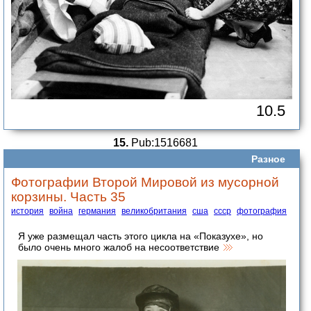
10.5
15.
Pub:1516681
Разное
Фотографии Второй Мировой из мусорной
корзины. Часть 35
история
война
германия
великобритания
сша
ссср
фотография
Я уже размещал часть этого цикла на «Показухе», но
было очень много жалоб на несоответствие