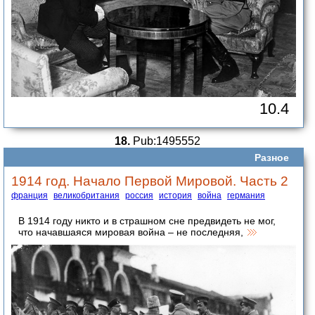
10.4
18.
Pub:1495552
Разное
1914 год. Начало Первой Мировой. Часть 2
франция
великобритания
россия
история
война
германия
В 1914 году никто и в страшном сне предвидеть не мог,
что начавшаяся мировая война – не последняя,