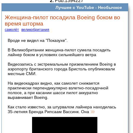
2.
Pub:1394227
Лучшее с YouTube -
Необычное
Женщина-пилот посадила Boeing боком во
время шторма
самолёт
великобритания
Вроде не видел на "Показухе".
В Великобритании женщина-пилот сумела посадить
лайнер боком в условиях сильнейшего ветра
Видеозапись с экстремальным приземлением Boeing в
аэропорту британского города Бристоль опубликовали
местные СМИ.
На видеокадрах видно, как самолет снижается
практически перпендикулярно взлетно-посадочной
полосе, а при касании шасси пилот аккуратно
выравнивает Boeing.
Как стало известно, за штурвалом лайнера находилась
35-летняя Бренда Рипсаам Вассинк. Она