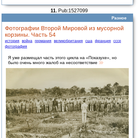
11.
Pub:1527099
Разное
Фотографии Второй Мировой из мусорной
корзины. Часть 54
история
война
германия
великобритания
сша
франция
ссср
фотография
Я уже размещал часть этого цикла на «Показухе», но
было очень много жалоб на несоответствие