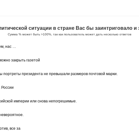
итической ситуации в стране Вас бы заинтриговало и з
Сумма % может быть >100%, так как пользователь может дать несколько ответов
м, нас …
можно закрыть газетой
обы портреты президента не превышали размеров почтовой марки.
а России
сийской империи или снова непогрешимые.
невероятное.
отив, все за