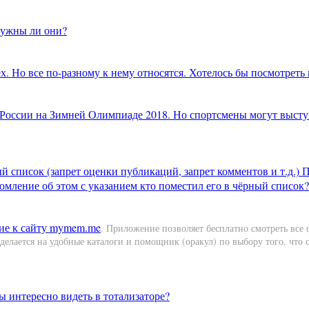
Нужны ли они?
х. Но все по-разному к нему относятся. Хотелось бы посмотреть 
России на Зимней Олимпиаде 2018. Но спортсмены могут высту
 список (запрет оценки публикаций, запрет комментов и т.д.) П
мление об этом с указанием кто поместил его в чёрный список?
ие к сайту
mymem.me
. Приложение позволяет бесплатно смотреть все ф
елается на удобные каталоги и помощник (оракул) по выбору того, что с
 интересно видеть в тотализаторе?