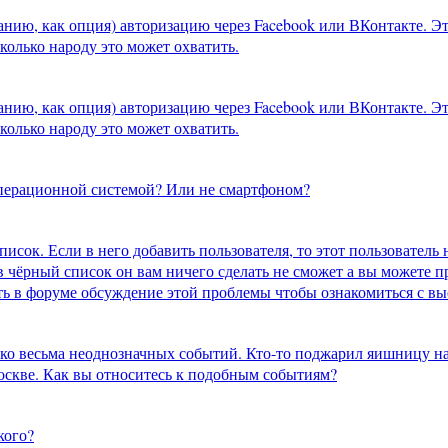
нию, как опция) авторизацию через Facebook или ВКонтакте. Эт
колько народу это может охватить.
нию, как опция) авторизацию через Facebook или ВКонтакте. Эт
колько народу это может охватить.
операционной системой? Или не смартфоном?
исок. Если в него добавить пользователя, то этот пользователь 
 в чёрный список он вам ничего сделать не сможет а вы можете 
ать в форуме обсуждение этой проблемы чтобы ознакомиться с вы
ко весьма неоднозначных событий. Кто-то поджарил яишницу на в
оскве. Как вы относитесь к подобным событиям?
кого?