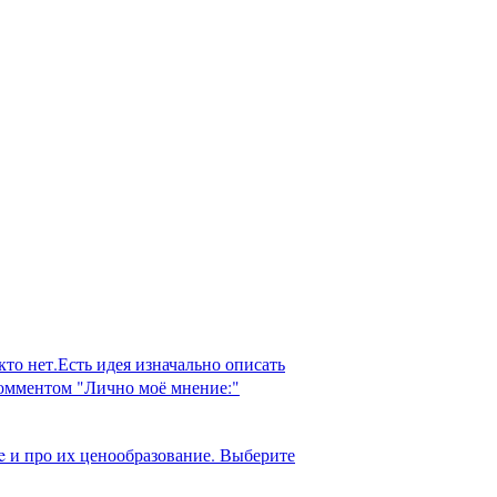
кто нет.Есть идея изначально описать
комментом "Лично моё мнение:"
e и про их ценообразование. Выберите