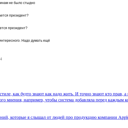
инам не было стыдно
ается президент?
ется президент?
интересного. Надо думать ещё
14
иле, как будто знают как надо жить. И точно знают кто прав, а 
ого мнения, например, чтобы система добавляла перед каждым 
ений, которые я слышал от людей про продукцию компании Appl