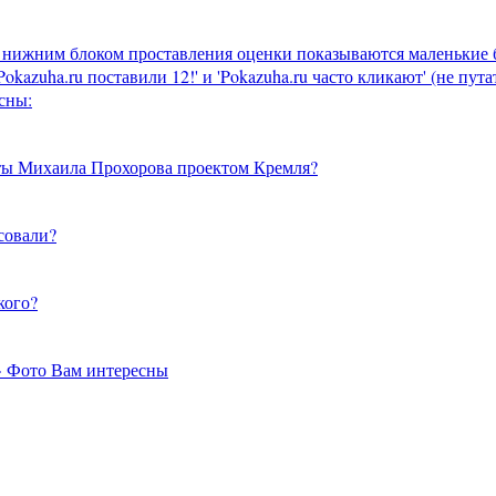
д нижним блоком проставления оценки показываются маленькие 
kazuha.ru поставили 12!' и 'Pokazuha.ru часто кликают' (не пута
сны:
нты Михаила Прохорова проектом Кремля?
совали?
кого?
> Фото Вам интересны