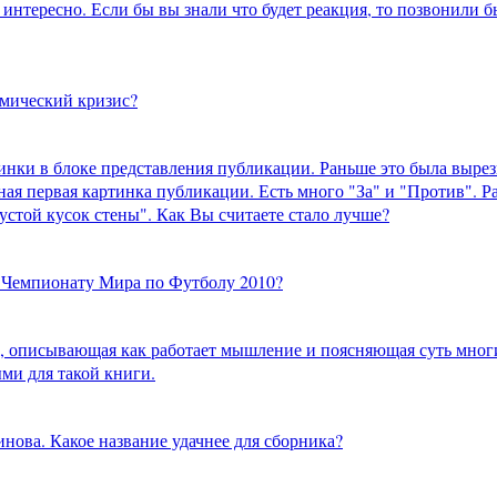
нтересно. Если бы вы знали что будет реакция, то позвонили 
омический кризис?
инки в блоке представления публикации. Раньше это была вырез
ая первая картинка публикации. Есть много "За" и "Против". Р
устой кусок стены". Как Вы считаете стало лучше?
 Чемпионату Мира по Футболу 2010?
, описывающая как работает мышление и поясняющая суть многи
ми для такой книги.
нова. Какое название удачнее для сборника?