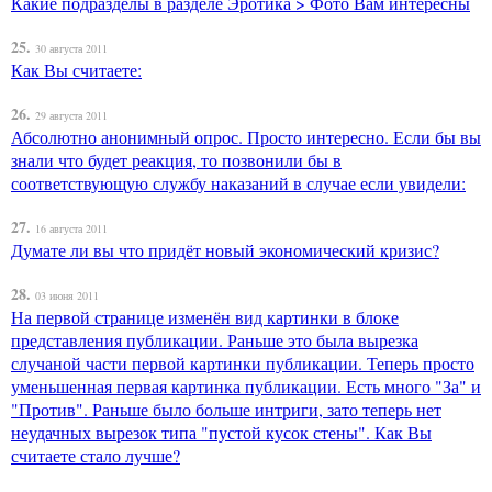
Какие подразделы в разделе Эротика > Фото Вам интересны
25.
30 августа 2011
Как Вы считаете:
26.
29 августа 2011
Абсолютно анонимный опрос. Просто интересно. Если бы вы
знали что будет реакция, то позвонили бы в
соответствующую службу наказаний в случае если увидели:
27.
16 августа 2011
Думате ли вы что придёт новый экономический кризис?
28.
03 июня 2011
На первой странице изменён вид картинки в блоке
представления публикации. Раньше это была вырезка
случаной части первой картинки публикации. Теперь просто
уменьшенная первая картинка публикации. Есть много "За" и
"Против". Раньше было больше интриги, зато теперь нет
неудачных вырезок типа "пустой кусок стены". Как Вы
считаете стало лучше?