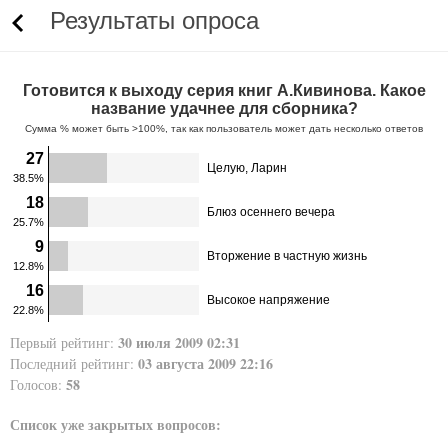
Результаты опроса
Готовится к выходу серия книг А.Кивинова. Какое
название удачнее для сборника?
Сумма % может быть >100%, так как пользователь может дать несколько ответов
27
Целую, Ларин
38.5%
18
Блюз осеннего вечера
25.7%
9
Вторжение в частную жизнь
12.8%
16
Высокое напряжение
22.8%
30 июля 2009 02:31
Первый рейтинг:
03 августа 2009 22:16
Последний рейтинг:
58
Голосов:
Список уже закрытых вопросов: