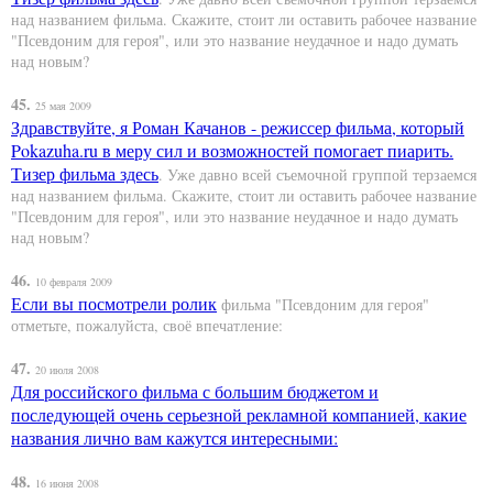
над названием фильма. Скажите, стоит ли оставить рабочее название
"Псевдоним для героя", или это название неудачное и надо думать
над новым?
45.
25 мая 2009
Здравствуйте, я Роман Качанов - режиссер фильма, который
Pokazuha.ru в меру сил и возможностей помогает пиарить.
Тизер фильма
здесь
. Уже давно всей съемочной группой терзаемся
над названием фильма. Скажите, стоит ли оставить рабочее название
"Псевдоним для героя", или это название неудачное и надо думать
над новым?
46.
10 февраля 2009
Если вы посмотрели
ролик
фильма "Псевдоним для героя"
отметьте, пожалуйста, своё впечатление:
47.
20 июля 2008
Для российского фильма с большим бюджетом и
последующей очень серьезной рекламной компанией, какие
названия лично вам кажутся интересными:
48.
16 июня 2008