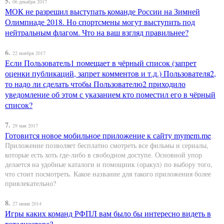
5.
06 декабря 2017
МОК не разрешил выступать команде России на Зимней
Олимпиаде 2018. Но спортсмены могут выступить под
нейтральным флагом. Что на ваш взгляд правильнее?
6.
22 ноября 2017
Если Пользователь1 помещает в чёрный список (запрет
оценки публикаций, запрет комментов и т.д.) Пользователя2,
то надо ли сделать чтобы Пользователю2 приходило
уведомление об этом с указанием кто поместил его в чёрный
список?
7.
29 мая 2017
Готовится новое мобильное приложение к сайту
mymem.me
.
Приложение позволяет бесплатно смотреть все фильмы и сериалы,
которые есть хоть где-либо в свободном доступе. Основной упор
делается на удобные каталоги и помощник (оракул) по выбору того,
что стоит посмотреть. Какое название для такого приложения более
привлекательно?
8.
27 июня 2014
Игры каких команд РФПЛ вам было бы интересно видеть в
тотализаторе?