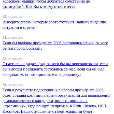
колёсиком мышки чтобы добраться собственно до
фотографий. Как Вы к этому относитесь?
63.
04 апреля 2007
Выберите фразы, которые соответствуют Вашему видению
ситуации в стране:
64.
30 марта 2007
Если бы выборы президента 2008 состоялись сейчас, за кого
бы вы проголосовали?
65.
30 марта 2007
Отметьте кандидата (ов), за кого бы вы проголосовали, если
бы выборы президента состоялись сейчас, если бы он был
кандидатом, оппозиционным к «преемнику»:
66.
30 марта 2007
Если в результате подготовки к выборам президента 2008,
будет создана коалиция партий организаций для выдвижения
демократического кандидата, оппозиционного к
«преемнику», куда войдут, например, КПРФ, Яблоко, НБП,
Касьянов. Ваше отношение к такой коалиции будет: