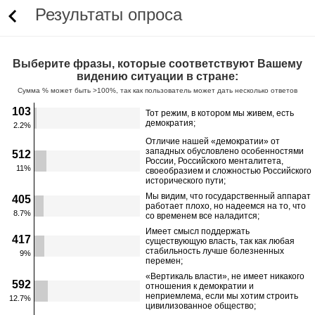
Результаты опроса
Выберите фразы, которые соответствуют Вашему
видению ситуации в стране:
Сумма % может быть >100%, так как пользователь может дать несколько ответов
103
Тот режим, в котором мы живем, есть
демократия;
2.2%
Отличие нашей «демократии» от
западных обусловлено особенностями
512
России, Российского менталитета,
11%
своеобразием и сложностью Российского
исторического пути;
Мы видим, что государственный аппарат
405
работает плохо, но надеемся на то, что
8.7%
со временем все наладится;
­Имеет смысл поддержать
417
существующую власть, так как любая
стабильность лучше болезненных
9%
перемен;
«Вертикаль власти», не имеет никакого
592
отношения к демократии и
неприемлема, если мы хотим строить
12.7%
цивилизованное общество;