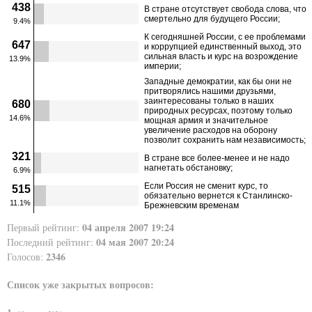
438
­В стране отсутствует свобода слова, что
смертельно для будущего России;
9.4%
К сегодняшней России, с ее проблемами
647
и коррупцией единственный выход, это
сильная власть и курс на возрождение
13.9%
империи;
Западные демократии, как бы они не
притворялись нашими друзьями,
заинтересованы только в наших
680
природных ресурсах, поэтому только
14.6%
мощная армия и значительное
увеличение расходов на оборону
позволит сохранить нам независимость;
321
­В стране все более-менее и не надо
нагнетать обстановку;
6.9%
Если Россия не сменит курс, то
515
обязательно вернется к Станлинско-
11.1%
Брежневским временам
04 апреля 2007 19:24
Первый рейтинг:
04 мая 2007 20:24
Последний рейтинг:
2346
Голосов:
Список уже закрытых вопросов: