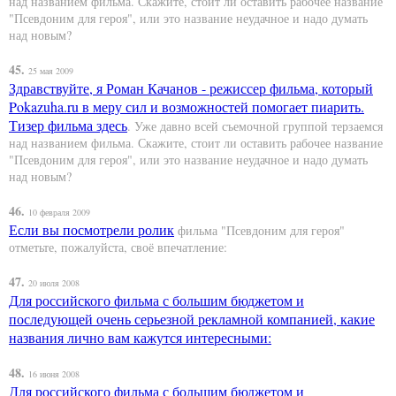
над названием фильма. Скажите, стоит ли оставить рабочее название
"Псевдоним для героя", или это название неудачное и надо думать
над новым?
45.
25 мая 2009
Здравствуйте, я Роман Качанов - режиссер фильма, который
Pokazuha.ru в меру сил и возможностей помогает пиарить.
Тизер фильма
здесь
. Уже давно всей съемочной группой терзаемся
над названием фильма. Скажите, стоит ли оставить рабочее название
"Псевдоним для героя", или это название неудачное и надо думать
над новым?
46.
10 февраля 2009
Если вы посмотрели
ролик
фильма "Псевдоним для героя"
отметьте, пожалуйста, своё впечатление:
47.
20 июля 2008
Для российского фильма с большим бюджетом и
последующей очень серьезной рекламной компанией, какие
названия лично вам кажутся интересными:
48.
16 июня 2008
Для российского фильма с большим бюджетом и