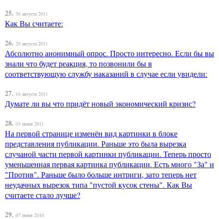
25.
30 августа 2011
Как Вы считаете:
26.
29 августа 2011
Абсолютно анонимный опрос. Просто интересно. Если бы вы
знали что будет реакция, то позвонили бы в
соответствующую службу наказаний в случае если увидели:
27.
16 августа 2011
Думате ли вы что придёт новый экономический кризис?
28.
03 июня 2011
На первой странице изменён вид картинки в блоке
представления публикации. Раньше это была вырезка
случаной части первой картинки публикации. Теперь просто
уменьшенная первая картинка публикации. Есть много "За" и
"Против". Раньше было больше интриги, зато теперь нет
неудачных вырезок типа "пустой кусок стены". Как Вы
считаете стало лучше?
29.
07 июня 2010