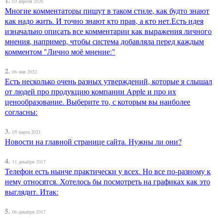
1.
03 апреля 2026
Многие комментаторы пишут в таком стиле, как будто знают
как надо жить. И точно знают кто прав, а кто нет.Есть идея
изначально описать все комментарии как выражения личного
мнения, например, чтобы система добавляла перед каждым
комментом "Лично моё мнение:"
2.
06 мая 2022
Есть несколько очень разных утверждений, которые я слышал
от людей про продукцию компании Apple и про их
ценообразование. Выберите то, с которым вы наиболее
согласны:
3.
05 марта 2021
Новости на главной странице сайта. Нужны ли они?
4.
11 декабря 2017
Телефон есть нынче практически у всех. Но все по-разному к
нему относятся. Хотелось бы посмотреть на графиках как это
выглядит. Итак:
5.
06 декабря 2017