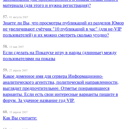
материала (для этого и нужна регистрация)?
57.
01 августа 2007
Знаете ли Вы, что просмотры публикаций из разделов Юмор
не увеличивают счётчик "10 публикаций в час" (для не-VIP
пользователей) и их можно смотреть сколько угодно?
58.
14 мая 2007
Если сделать на Показухе игру в нарды (длинные) между
пользователями на показы
59.
27 апреля 2007
Какое доменное имя для сервера Информационно-
аналитического агентства, политической направленности,
выглядит предпочтительнее. Отметье понравившиеся
варианты. Если есть свои интересные варианты пишите в
форум. За удачное название год VIP.
60.
19 апреля 2007
Как Вы считаете: