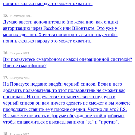
понять сколько народу это может охватить.
15.
24 сентября 2013
Думаю ввести дополнительно (по желанию, как опция)
авторизацию через Facebook или ВКонтакте. Это уже у
многих сделано. Хочется посмотреть статистику чтобы
понять сколько народу это может охватить.
16.
03 апреля 2013
Вы пользуетесь смартфоном с какой операционной системой?
Или не смартфоном?
17.
02 августа 2012
На Показухе недавно введён черный список. Если в него
добавить пользователя, то этот пользователь не сможет вас
оценивать. Но получается что занеся своего недруго в
чёрный список он вам ничего сделать не сможет а вы можете
продолжать ставить ему плохие оценки. Честно ли это? P.S.
Вы можете почитать в форуме обсуждение этой проблемы
чтобы ознакомиться с высказываниями "за" и "против".
18.
11 апреля 2012