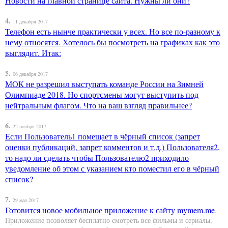
Новости на главной странице сайта. Нужны ли они?
4.
11 декабря 2017
Телефон есть нынче практически у всех. Но все по-разному к
нему относятся. Хотелось бы посмотреть на графиках как это
выглядит. Итак:
5.
06 декабря 2017
МОК не разрешил выступать команде России на Зимней
Олимпиаде 2018. Но спортсмены могут выступить под
нейтральным флагом. Что на ваш взгляд правильнее?
6.
22 ноября 2017
Если Пользователь1 помещает в чёрный список (запрет
оценки публикаций, запрет комментов и т.д.) Пользователя2,
то надо ли сделать чтобы Пользователю2 приходило
уведомление об этом с указанием кто поместил его в чёрный
список?
7.
29 мая 2017
Готовится новое мобильное приложение к сайту
mymem.me
.
Приложение позволяет бесплатно смотреть все фильмы и сериалы,