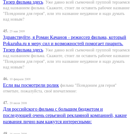
Тизер фильма
здесь
. Уже давно всей съемочной группой терзаемся
над названием фильма. Скажите, стоит ли оставить рабочее название
"Псевдоним для героя", или это название неудачное и надо думать
над новым?
45.
25 мая 2009
Здравствуйте, я Роман Качанов - режиссер фильма, который
Pokazuha.ru в меру сил и возможностей помогает пиарить.
Тизер фильма
здесь
. Уже давно всей съемочной группой терзаемся
над названием фильма. Скажите, стоит ли оставить рабочее название
"Псевдоним для героя", или это название неудачное и надо думать
над новым?
46.
10 февраля 2009
Если вы посмотрели
ролик
фильма "Псевдоним для героя"
отметьте, пожалуйста, своё впечатление:
47.
20 июля 2008
Для российского фильма с большим бюджетом и
последующей очень серьезной рекламной компанией, какие
названия лично вам кажутся интересными:
48.
16 июня 2008