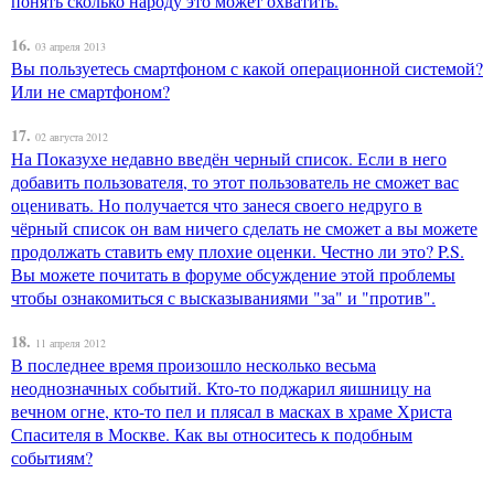
понять сколько народу это может охватить.
16.
03 апреля 2013
Вы пользуетесь смартфоном с какой операционной системой?
Или не смартфоном?
17.
02 августа 2012
На Показухе недавно введён черный список. Если в него
добавить пользователя, то этот пользователь не сможет вас
оценивать. Но получается что занеся своего недруго в
чёрный список он вам ничего сделать не сможет а вы можете
продолжать ставить ему плохие оценки. Честно ли это? P.S.
Вы можете почитать в форуме обсуждение этой проблемы
чтобы ознакомиться с высказываниями "за" и "против".
18.
11 апреля 2012
В последнее время произошло несколько весьма
неоднозначных событий. Кто-то поджарил яишницу на
вечном огне, кто-то пел и плясал в масках в храме Христа
Спасителя в Москве. Как вы относитесь к подобным
событиям?