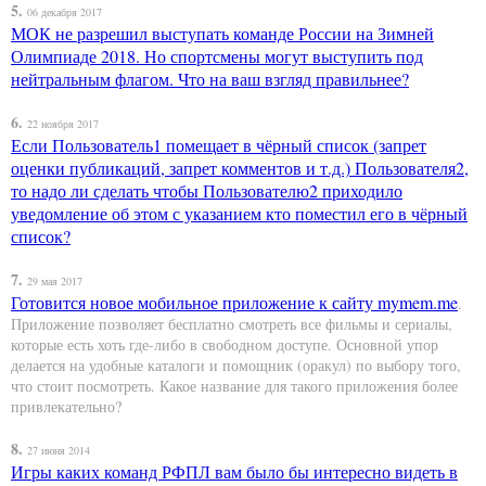
5.
06 декабря 2017
МОК не разрешил выступать команде России на Зимней
Олимпиаде 2018. Но спортсмены могут выступить под
нейтральным флагом. Что на ваш взгляд правильнее?
6.
22 ноября 2017
Если Пользователь1 помещает в чёрный список (запрет
оценки публикаций, запрет комментов и т.д.) Пользователя2,
то надо ли сделать чтобы Пользователю2 приходило
уведомление об этом с указанием кто поместил его в чёрный
список?
7.
29 мая 2017
Готовится новое мобильное приложение к сайту
mymem.me
.
Приложение позволяет бесплатно смотреть все фильмы и сериалы,
которые есть хоть где-либо в свободном доступе. Основной упор
делается на удобные каталоги и помощник (оракул) по выбору того,
что стоит посмотреть. Какое название для такого приложения более
привлекательно?
8.
27 июня 2014
Игры каких команд РФПЛ вам было бы интересно видеть в