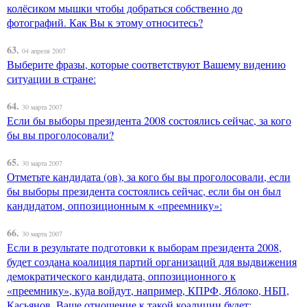
колёсиком мышки чтобы добраться собственно до
фотографий. Как Вы к этому относитесь?
63.
04 апреля 2007
Выберите фразы, которые соответствуют Вашему видению
ситуации в стране:
64.
30 марта 2007
Если бы выборы президента 2008 состоялись сейчас, за кого
бы вы проголосовали?
65.
30 марта 2007
Отметьте кандидата (ов), за кого бы вы проголосовали, если
бы выборы президента состоялись сейчас, если бы он был
кандидатом, оппозиционным к «преемнику»:
66.
30 марта 2007
Если в результате подготовки к выборам президента 2008,
будет создана коалиция партий организаций для выдвижения
демократического кандидата, оппозиционного к
«преемнику», куда войдут, например, КПРФ, Яблоко, НБП,
Касьянов. Ваше отношение к такой коалиции будет: