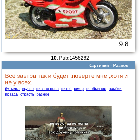
9.8
10.
Pub:1458262
Картинки -
Разное
Всё завтра так и будет ,поверте мне ,хотя и
не у всех.
бутылка
вкусно
пивная пена
питьё
юмор
необычное
намёки
правда
страсть
разное