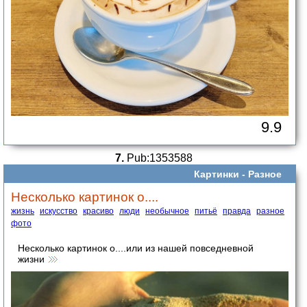
9.9
7.
Pub:1353588
Картинки -
Разное
Несколько картинок о....
жизнь
искусство
красиво
люди
необычное
питьё
правда
разное
фото
Несколько картинок о....или из нашей повседневной
жизни