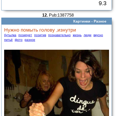
9.3
12.
Pub:1387758
Картинки -
Разное
Нужно помыть голову ,изнутри
бутылка
позирует
позитив
познавательно
жизнь
люди
вкусно
питьё
фото
разное