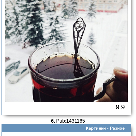
9.9
6.
Pub:1431165
Картинки -
Разное