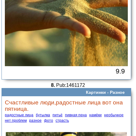
9.9
8.
Pub:1461172
Картинки -
Разное
Счастливые люди,радостные лица вот она
пятница.
радостные лица
бутылка
питьё
пивная пена
намёки
необычное
нет проблем
разное
фото
страсть