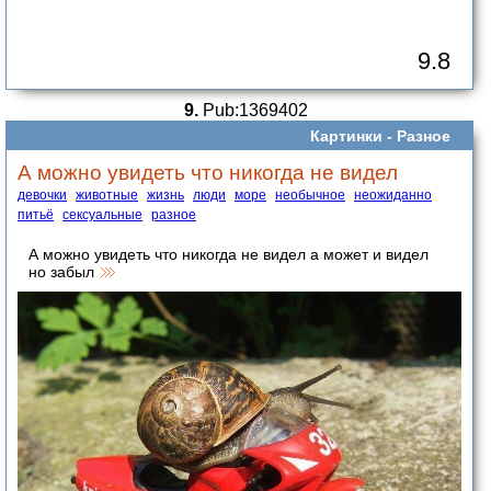
9.8
9.
Pub:1369402
Картинки -
Разное
А можно увидеть что никогда не видел
девочки
животные
жизнь
люди
море
необычное
неожиданно
питьё
сексуальные
разное
А можно увидеть что никогда не видел а может и видел
но забыл