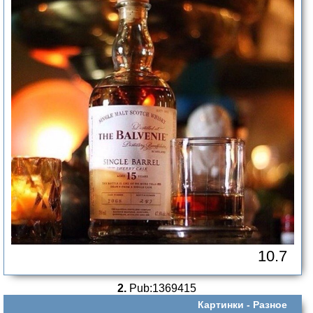
10.7
2.
Pub:1369415
Картинки -
Разное