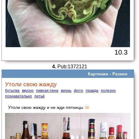
10.3
4.
Pub:1372121
Картинки -
Разное
Утоли свою жажду
бутылка
вкусно
пивная пена
жизнь
фото
правда
полезно
познавательно
питьё
Утоли свою жажду и не жди пятницы