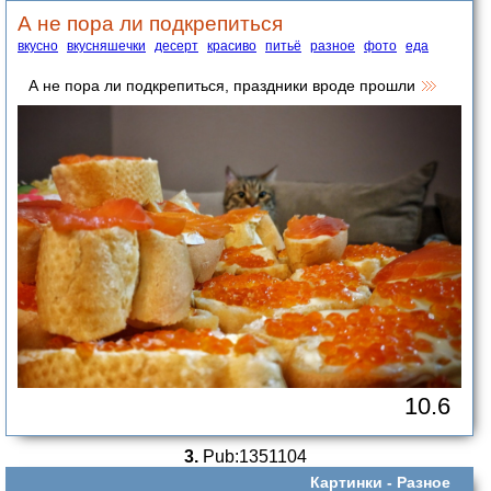
А не пора ли подкрепиться
вкусно
вкусняшечки
десерт
красиво
питьё
разное
фото
еда
А не пора ли подкрепиться, праздники вроде прошли
10.6
3.
Pub:1351104
Картинки -
Разное