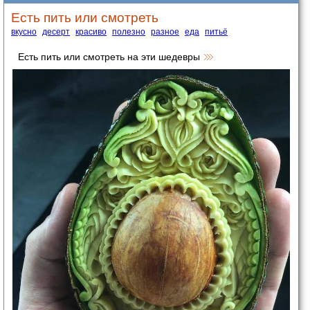
Есть пить или смотреть
вкусно
десерт
красиво
полезно
разное
еда
питьё
Есть пить или смотреть на эти шедевры