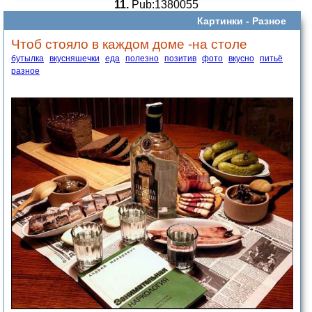
11.
Pub:1380055
Картинки -
Разное
Чтоб стояло в каждом доме -на столе
бутылка
вкусняшечки
еда
полезно
позитив
фото
вкусно
питьё
разное