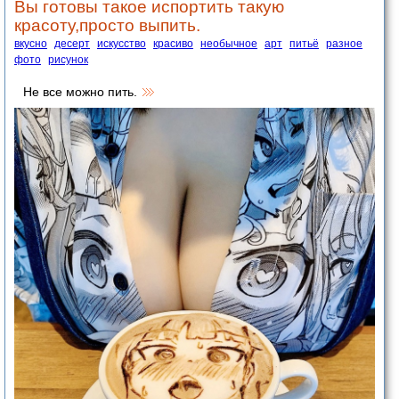
Вы готовы такое испортить такую
красоту,просто выпить.
вкусно
десерт
искусство
красиво
необычное
арт
питьё
разное
фото
рисунок
Не все можно пить.