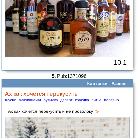
10.1
5.
Pub:1371096
Картинки -
Разное
Ах как хочется перекусить
вкусно
вкусняшечки
бутылка
десерт
красиво
питьё
полезно
Ах как хочется перекусить и не проволоку