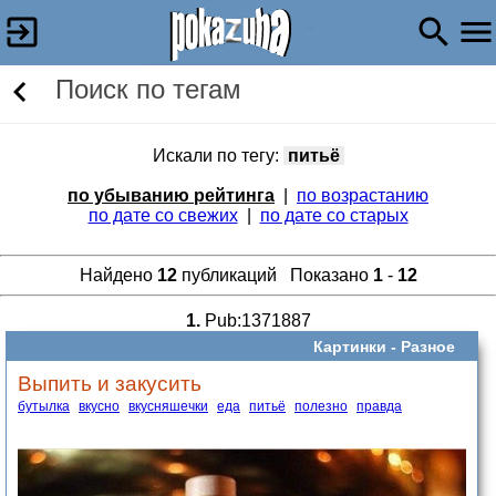
Поиск по тегам
Искали по тегу:
питьё
по убыванию рейтинга
|
по возрастанию
по дате со свежих
|
по дате со старых
Найдено
12
публикаций Показано
1
-
12
1.
Pub:1371887
Картинки -
Разное
Выпить и закусить
бутылка
вкусно
вкусняшечки
еда
питьё
полезно
правда